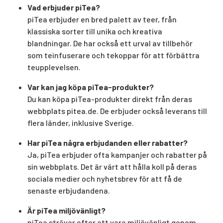
Vad erbjuder piTea?
piTea erbjuder en bred palett av teer, från
klassiska sorter till unika och kreativa
blandningar. De har också ett urval av tillbehör
som teinfuserare och tekoppar för att förbättra
teupplevelsen.
Var kan jag köpa piTea-produkter?
Du kan köpa piTea-produkter direkt från deras
webbplats pitea.de. De erbjuder också leverans till
flera länder, inklusive Sverige.
Har piTea några erbjudanden eller rabatter?
Ja, piTea erbjuder ofta kampanjer och rabatter på
sin webbplats. Det är värt att hålla koll på deras
sociala medier och nyhetsbrev för att få de
senaste erbjudandena.
Är piTea miljövänligt?
piTea strävar efter att vara miljövänligt genom