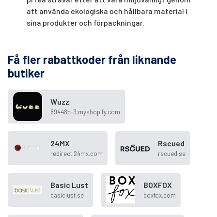
att använda ekologiska och hållbara material i
sina produkter och förpackningar.
Få fler rabattkoder från liknande
butiker
Wuzz
89448c-3.myshopify.com
24MX
Rscued
redirect.24mx.com
rscued.se
Basic Lust
BOXFOX
basiclust.se
boxfox.com