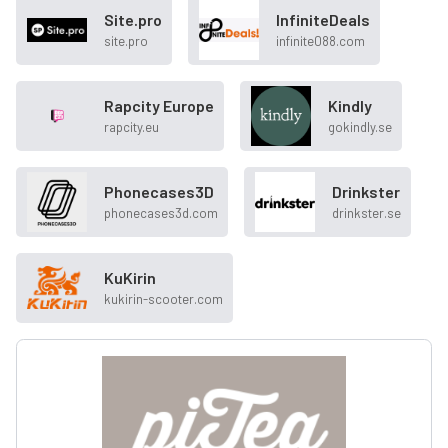
Site.pro
InfiniteDeals
site.pro
infinite088.com
Rapcity Europe
Kindly
rapcity.eu
gokindly.se
Phonecases3D
Drinkster
phonecases3d.com
drinkster.se
KuKirin
kukirin-scooter.com