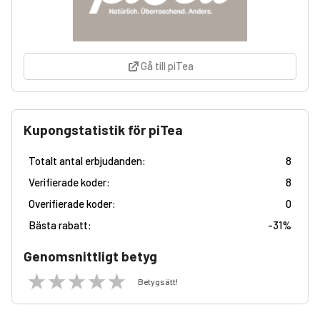
Gå till piTea
Kupongstatistik för piTea
Totalt antal erbjudanden:
8
Verifierade koder:
8
Overifierade koder:
0
Bästa rabatt:
-
31%
Genomsnittligt betyg
Betygsätt!