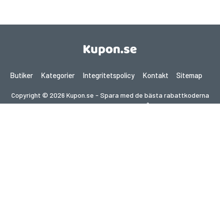
Butiker
Kategorier
Integritetspolicy
Kontakt
Sitemap
Copyright © 2026 Kupon.se - Spara med de bästa rabattkoderna
2026. Alla rättigheter förbehållna.
Om du gör ett köp efter att ha klickat på länkar på denna
webbplats kan vi få en affiliate-provision från den besökta
webbplatsen.
Letar du efter erbjudanden i ett annat land?
Utforska våra lokala kupongsajter