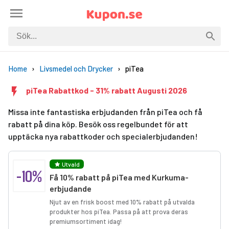
Home
Livsmedel och Drycker
piTea
piTea Rabattkod - 31% rabatt Augusti 2026
Missa inte fantastiska erbjudanden från piTea och få
rabatt på dina köp. Besök oss regelbundet för att
upptäcka nya rabattkoder och specialerbjudanden!
Utvald
-10%
Få 10% rabatt på piTea med Kurkuma-
erbjudande
Njut av en frisk boost med 10% rabatt på utvalda
produkter hos piTea. Passa på att prova deras
premiumsortiment idag!