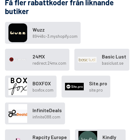
Få fler rabattkoder från liknande
butiker
Wuzz
89448c-3.myshopify.com
24MX
Basic Lust
redirect.24mx.com
basiclust.se
BOXFOX
Site.pro
boxfox.com
site.pro
InfiniteDeals
infinite088.com
Rapcity Europe
Kindly