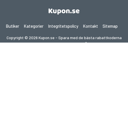
Butiker
Kategorier
Integritetspolicy
Kontakt
Sitemap
Copyright © 2026 Kupon.se - Spara med de bästa rabattkoderna
2026. Alla rättigheter förbehållna.
Om du gör ett köp efter att ha klickat på länkar på denna
webbplats kan vi få en affiliate-provision från den besökta
webbplatsen.
Letar du efter erbjudanden i ett annat land?
Utforska våra lokala kupongsajter
gupon.de
cupon.fr
scontopia.com
cuponz.es