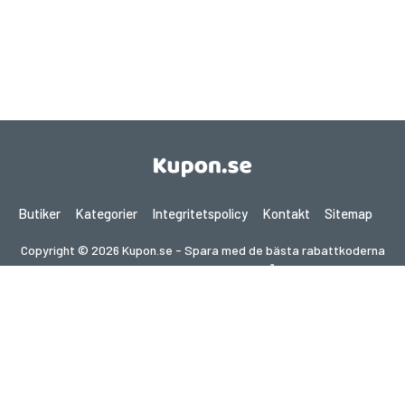
Butiker
Kategorier
Integritetspolicy
Kontakt
Sitemap
Copyright © 2026 Kupon.se - Spara med de bästa rabattkoderna
2026. Alla rättigheter förbehållna.
Om du gör ett köp efter att ha klickat på länkar på denna
webbplats kan vi få en affiliate-provision från den besökta
webbplatsen.
Letar du efter erbjudanden i ett annat land?