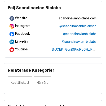
Följ Scandinavian Biolabs
Website
scandinavianbiolabs.com
Instagram
@scandinavianbiolabsco
Facebook
@scandinavianbiolabs
Linkedin
@scandinavian-biolabs
Youtube
@UCEPfiGqnjOKicRVOH_RmK7A
Relaterade Kategorier
Kosttillskott
Hårvård