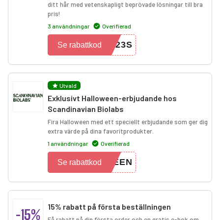
ditt hår med vetenskapligt beprövade lösningar till bra
pris!
3 användningar
Overifierad
L23S
Se rabattkod
Utvald
Exklusivt Halloween-erbjudande hos
Scandinavian Biolabs
Fira Halloween med ett speciellt erbjudande som ger dig
extra värde på dina favoritprodukter.
1 användningar
Overifierad
WEEN
Se rabattkod
15% rabatt på första beställningen
-15%
Få rabatt på din första order och en gratis e-bok om