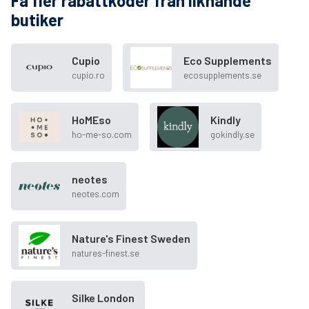
Få fler rabattkoder från liknande
butiker
Cupio
Eco Supplements
cupio.ro
ecosupplements.se
HoMEso
Kindly
ho-me-so.com
gokindly.se
neotes
neotes.com
Nature's Finest Sweden
natures-finest.se
Silke London