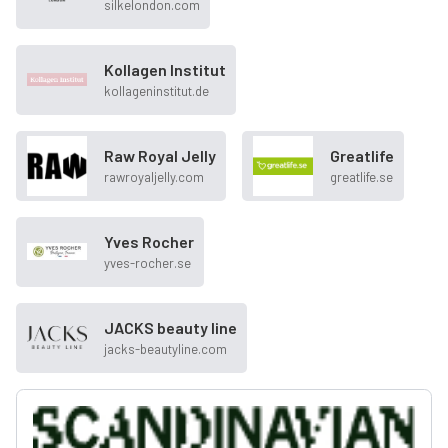
silkelondon.com
Kollagen Institut
kollageninstitut.de
Raw Royal Jelly
Greatlife
rawroyaljelly.com
greatlife.se
Yves Rocher
yves-rocher.se
JACKS beauty line
jacks-beautyline.com