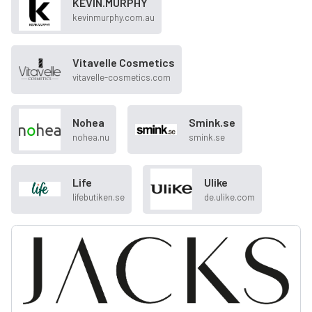
KEVIN.MURPHY
kevinmurphy.com.au
Vitavelle Cosmetics
vitavelle-cosmetics.com
Nohea
Smink.se
nohea.nu
smink.se
Life
Ulike
lifebutiken.se
de.ulike.com