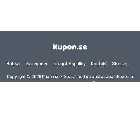
Butiker
Kategorier
Integritetspolicy
Kontakt
Sitemap
Copyright © 2026 Kupon.se - Spara med de bästa rabattkoderna
2026. Alla rättigheter förbehållna.
Om du gör ett köp efter att ha klickat på länkar på denna
webbplats kan vi få en affiliate-provision från den besökta
webbplatsen.
Letar du efter erbjudanden i ett annat land?
Utforska våra lokala kupongsajter