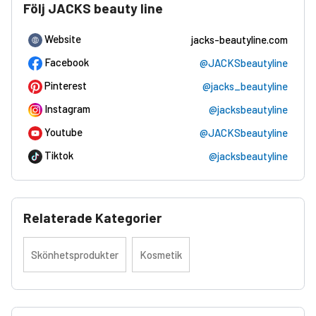
Följ JACKS beauty line
Website
jacks-beautyline.com
Facebook
@JACKSbeautyline
Pinterest
@jacks_beautyline
Instagram
@jacksbeautyline
Youtube
@JACKSbeautyline
Tiktok
@jacksbeautyline
Relaterade Kategorier
Skönhetsprodukter
Kosmetik