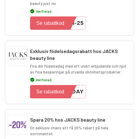
beauty just nu.
Verifierad
I-25
Se rabattkod
Exklusiv födelsedagsrabatt hos JACKS
beauty line
Fira din födelsedag med ett unikt erbjudande och njut
av fina besparingar på utvalda skönhetsprodukter.
Verifierad
HDAY
Se rabattkod
Spara 20% hos JACKS beauty line
-20%
En exklusiv chans att få 20% rabatt på hela
sortimentet.