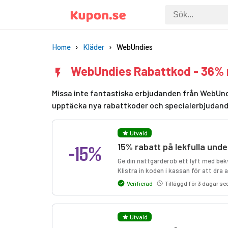
Home
Kläder
WebUndies
WebUndies Rabattkod - 36% 
Missa inte fantastiska erbjudanden från WebUndi
upptäcka nya rabattkoder och specialerbjudan
Utvald
-15%
15% rabatt på lekfulla und
Ge din nattgarderob ett lyft med bek
Klistra in koden i kassan för att dra a
Verifierad
Tilläggd för 3 dagar s
Utvald