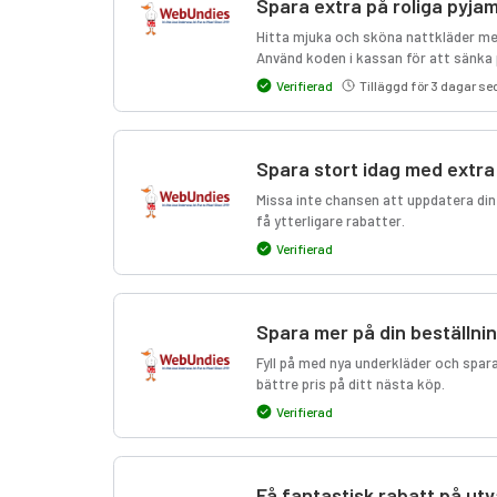
Spara extra på roliga pyj
Hitta mjuka och sköna nattkläder med
Använd koden i kassan för att sänka 
Verifierad
Tilläggd för 3 dagar s
Spara stort idag med extr
Missa inte chansen att uppdatera din
få ytterligare rabatter.
Verifierad
Spara mer på din beställn
Fyll på med nya underkläder och spar
bättre pris på ditt nästa köp.
Verifierad
Få fantastisk rabatt på u