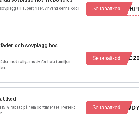
sovplagg till superpriser. Använd denna kod i
ERP
Se rabattkod
kläder och sovplagg hos
MO2
Se rabattkod
der med roliga motiv för hela familjen.
den.
battkod
l 15 % rabatt på hela sortimentet. Perfekt
OWD
Se rabattkod
r.