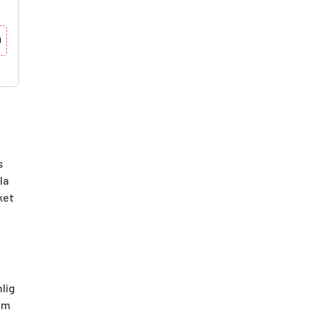
0
s
la
ket
lig
(om