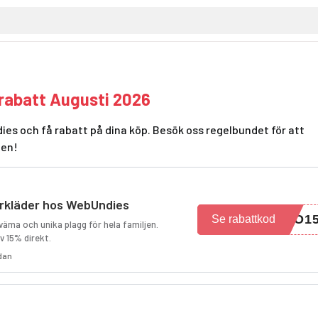
rabatt Augusti 2026
es och få rabatt på dina köp. Besök oss regelbundet för att
den!
erkläder hos WebUndies
MO1
Se rabattkod
väma och unika plagg för hela familjen.
v 15% direkt.
edan