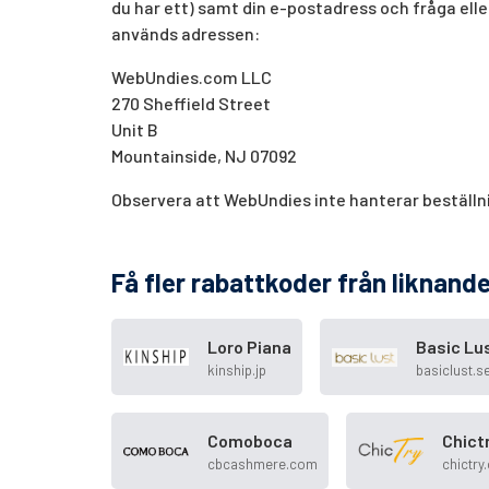
du har ett) samt din e-postadress och fråga ell
används adressen:
WebUndies.com LLC
270 Sheffield Street
Unit B
Mountainside, NJ 07092
Observera att WebUndies inte hanterar beställnin
Få fler rabattkoder från liknande
Loro Piana
Basic Lu
kinship.jp
basiclust.s
Comoboca
Chict
cbcashmere.com
chictry