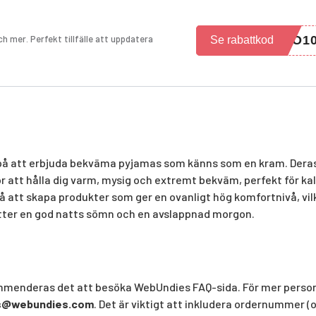
 mer. Perfekt tillfälle att uppdatera
OO1
Se rabattkod
g på att erbjuda bekväma pyjamas som känns som en kram. Dera
 att hålla dig varm, mysig och extremt bekväm, perfekt för kal
 att skapa produkter som ger en ovanligt hög komfortnivå, vil
sätter en god natts sömn och en avslappnad morgon.
kommenderas det att besöka WebUndies FAQ-sida. För mer person
s@webundies.com
. Det är viktigt att inkludera ordernummer 