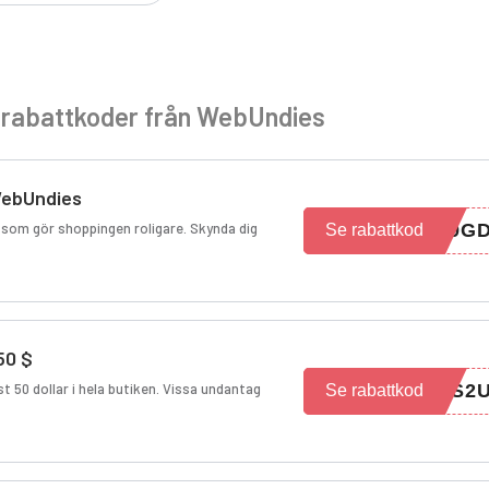
e rabattkoder från WebUndies
WebUndies
 som gör shoppingen roligare. Skynda dig
X9G
Se rabattkod
50 $
st 50 dollar i hela butiken. Vissa undantag
KS2
Se rabattkod