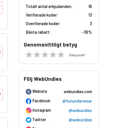
Totalt antal erbjudanden:
16
Y
Verifierade koder:
13
Overifierade koder:
3
Bästa rabatt:
-
36%
Genomsnittligt betyg
5
Betygsätt!
Följ WebUndies
Website
webundies.com
0
Facebook
@fununderwear
Instagram
@webundies
Twitter
@webundies