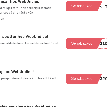
amasar hos WebUndies
ART
Se rabattkod
 roliga retro- och seriefigursteman.
priset på ditt nästa köp.
edan
a rabatter hos WebUndies!
 underklädeslåda. Använd denna kod för att
231
Se rabattkod
ing hos WebUndies!
a pengar. Använd denna kod för att få ett
232
Se rabattkod
tvalda sovplagg hos WebUndies