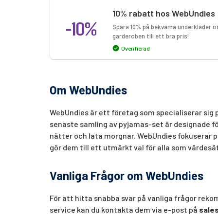
10% rabatt hos WebUndies
-10%
Spara 10% på bekväma underkläder och
garderoben till ett bra pris!
Overifierad
Om WebUndies
WebUndies är ett företag som specialiserar si
senaste samling av pyjamas-set är designade för
nätter och lata morgnar. WebUndies fokuserar på
gör dem till ett utmärkt val för alla som värde
Vanliga Frågor om WebUndies
För att hitta snabba svar på vanliga frågor re
service kan du kontakta dem via e-post på
sale