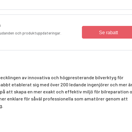
n
Se rabatt
bjudanden och produktuppdateringar.
cklingen av innovativa och högpresterande bilverktyg för
nabbt etablerat sig med över 200 ledande ingenjörer och mer ä
å att skapa en mer exakt och effektiv miljö för bilreparation 
ioner enklare för såväl professionella som amatörer genom att
g.