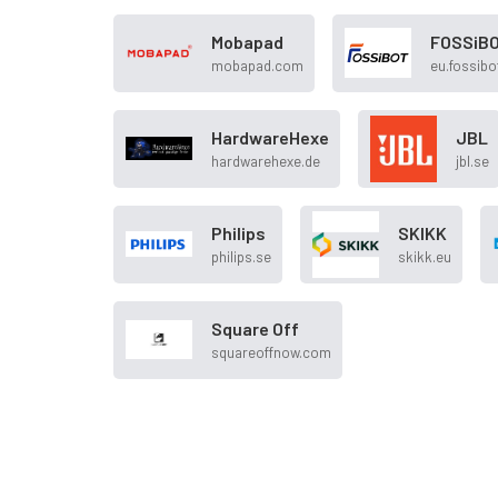
Mobapad
FOSSiB
mobapad.com
eu.fossib
HardwareHexe
JBL
hardwarehexe.de
jbl.se
Philips
SKIKK
philips.se
skikk.eu
Square Off
squareoffnow.com