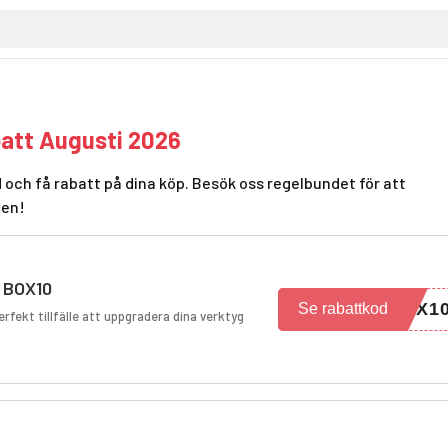
att Augusti 2026
och få rabatt på dina köp. Besök oss regelbundet för att
den!
 BOX10
OX1
Se rabattkod
fekt tillfälle att uppgradera dina verktyg