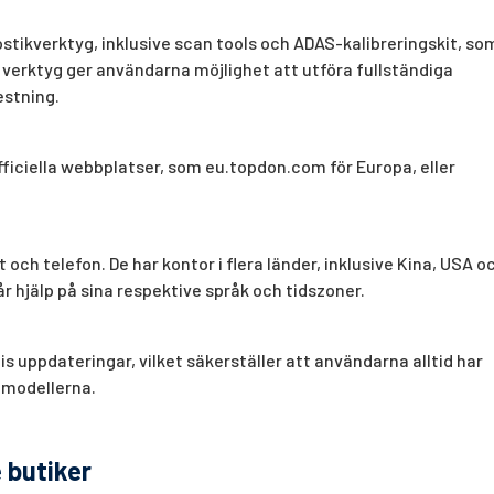
tikverktyg, inklusive scan tools och ADAS-kalibreringskit, so
 verktyg ger användarna möjlighet att utföra fullständiga
estning.
ficiella webbplatser, som eu.topdon.com för Europa, eller
och telefon. De har kontor i flera länder, inklusive Kina, USA o
år hjälp på sina respektive språk och tidszoner.
 uppdateringar, vilket säkerställer att användarna alltid har
ilmodellerna.
 butiker