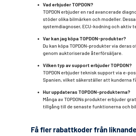
Vad erbjuder TOPDON?
TOPDON erbjuder en rad avancerade diagnos
stöder olika bilmärken och modeller. Dessa
systemdiagnoser, ECU-kodning och aktiv t
Var kan jag köpa TOPDON-produkter?
Du kan köpa TOPDON-produkter via deras of
genom auktoriserade återförsäljare.
Vilken typ av support erbjuder TOPDON?
TOPDON erbjuder teknisk support via e-post 
Spanien, vilket säkerställer att kunderna f
Hur uppdateras TOPDON-produkterna?
Många av TOPDONs produkter erbjuder gratis
tillgång till de senaste funktionerna och b
Få fler rabattkoder från liknande