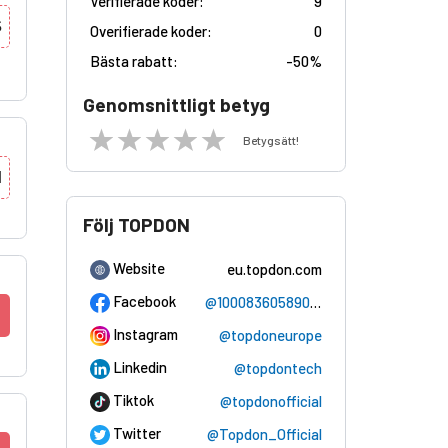
Verifierade koder:
9
S
Overifierade koder:
0
Bästa rabatt:
-
50%
Genomsnittligt betyg
Betygsätt!
N
Följ TOPDON
Website
eu.topdon.com
Facebook
@100083605890654
Instagram
@topdoneurope
Linkedin
@topdontech
Tiktok
@topdonofficial
Twitter
@Topdon_Official