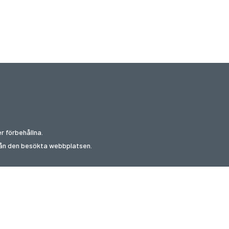
r förbehållna.
från den besökta webbplatsen.
upongsajter