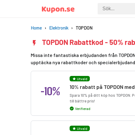
Home
Elektronik
TOPDON
TOPDON Rabattkod - 50% rab
Missa inte fantastiska erbjudanden från TOPDON 
upptäcka nya rabattkoder och specialerbjudan
Utvald
-10%
10% rabatt på TOPDON med
Spara 10% på ditt köp hos TOPDON. Per
till bättre pris!
Verifierad
Utvald