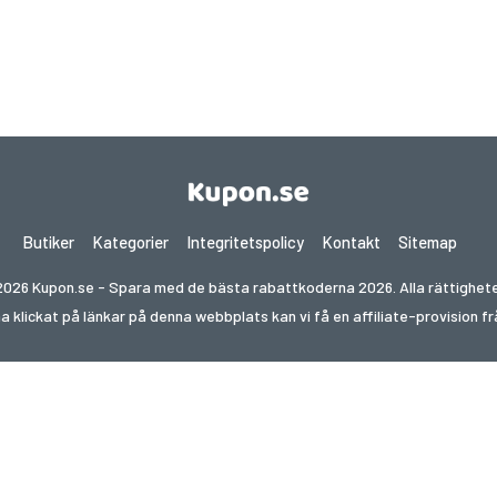
Butiker
Kategorier
Integritetspolicy
Kontakt
Sitemap
026 Kupon.se - Spara med de bästa rabattkoderna 2026. Alla rättighete
ha klickat på länkar på denna webbplats kan vi få en affiliate-provision 
fter erbjudanden i ett annat land? Utforska våra lokala k