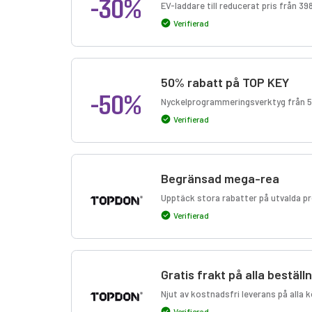
-30%
EV-laddare till reducerat pris från 39
Verifierad
50% rabatt på TOP KEY
-50%
Nyckelprogrammeringsverktyg från 54
Verifierad
Begränsad mega-rea
Upptäck stora rabatter på utvalda pr
Verifierad
Gratis frakt på alla beställ
Njut av kostnadsfri leverans på alla 
Verifierad