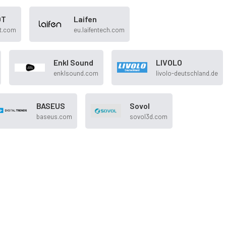
OT
Laifen
ot.com
eu.laifentech.com
Enkl Sound
LIVOLO
enklsound.com
livolo-deutschland.de
BASEUS
Sovol
baseus.com
sovol3d.com