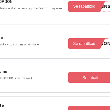
TOPDON
DSN
Se rabattkod
högkvalitativa verktyg. Perfekt för dig som
re
PDO
Se rabattkod
första köp som ny användare.
Home
Se rabatt
93,30 EUR (exkl. moms).
te