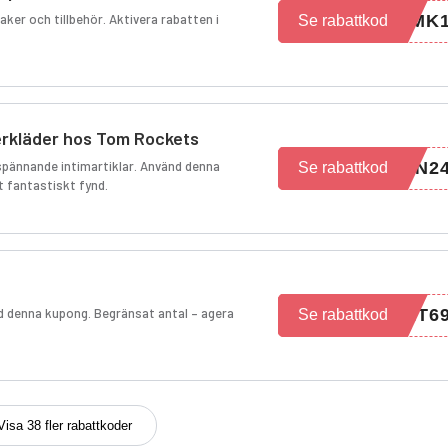
er och tillbehör. Aktivera rabatten i
RMK
Se rabattkod
erkläder hos Tom Rockets
l spännande intimartiklar. Använd denna
ON2
Se rabattkod
t fantastiskt fynd.
d denna kupong. Begränsat antal – agera
ET6
Se rabattkod
Visa 38 fler rabattkoder