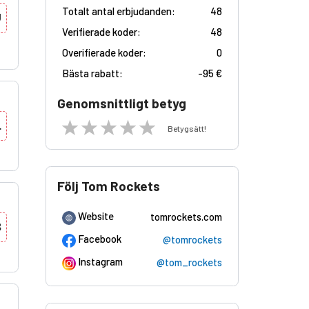
Totalt antal erbjudanden:
48
U
Verifierade koder:
48
Overifierade koder:
0
Bästa rabatt:
-
95 €
Genomsnittligt betyg
L
Betygsätt!
Följ Tom Rockets
Website
tomrockets.com
3
Facebook
@tomrockets
Instagram
@tom_rockets