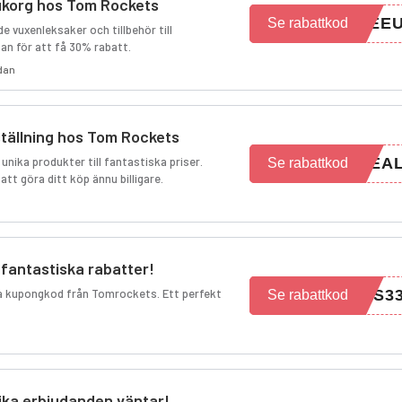
rukorg hos Tom Rockets
TEE
Se rabattkod
 vuxenleksaker och tillbehör till
an för att få 30% rabatt.
edan
ställning hos Tom Rockets
nika produkter till fantastiska priser.
DEA
Se rabattkod
tt göra ditt köp ännu billigare.
fantastiska rabatter!
a kupongkod från Tomrockets. Ett perfekt
RS3
Se rabattkod
ika erbjudanden väntar!