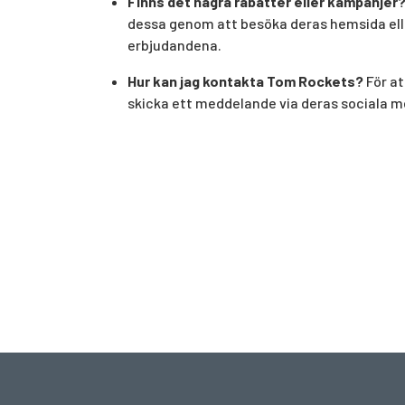
Finns det några rabatter eller kampanjer
dessa genom att besöka deras hemsida eller
erbjudandena.
Hur kan jag kontakta Tom Rockets?
För at
skicka ett meddelande via deras sociala m