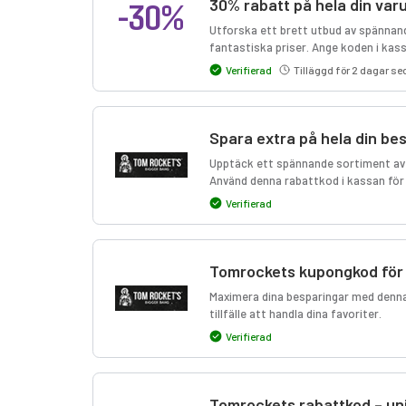
-30%
30% rabatt på hela din va
Utforska ett brett utbud av spännande
fantastiska priser. Ange koden i kass
Verifierad
Tilläggd för 2 dagar s
Spara extra på hela din be
Upptäck ett spännande sortiment av u
Använd denna rabattkod i kassan för a
Verifierad
Tomrockets kupongkod för 
Maximera dina besparingar med denn
tillfälle att handla dina favoriter.
Verifierad
Tomrockets rabattkod – un