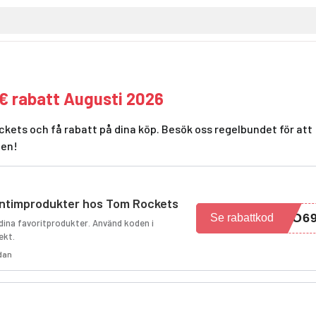
€ rabatt Augusti 2026
kets och få rabatt på dina köp. Besök oss regelbundet för att
den!
 intimprodukter hos Tom Rockets
LO6
Se rabattkod
 dina favoritprodukter. Använd koden i
ekt.
edan