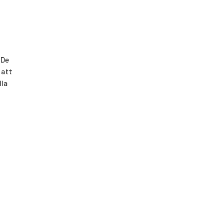
 De
 att
lla