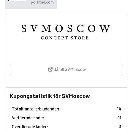
polaroid.com
Gå till SVMoscow
Kupongstatistik för SVMoscow
Totalt antal erbjudanden:
14
Verifierade koder:
11
Overifierade koder:
3