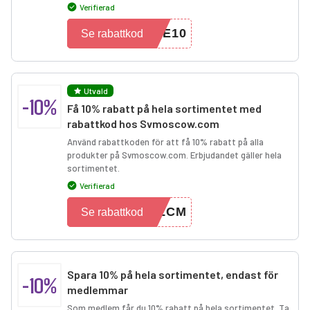
Verifierad
ME10
Se rabattkod
Utvald
-10%
Få 10% rabatt på hela sortimentet med
rabattkod hos Svmoscow.com
Använd rabattkoden för att få 10% rabatt på alla
produkter på Svmoscow.com. Erbjudandet gäller hela
sortimentet.
Verifierad
WLCM
Se rabattkod
Spara 10% på hela sortimentet, endast för
-10%
medlemmar
Som medlem får du 10% rabatt på hela sortimentet. Ta