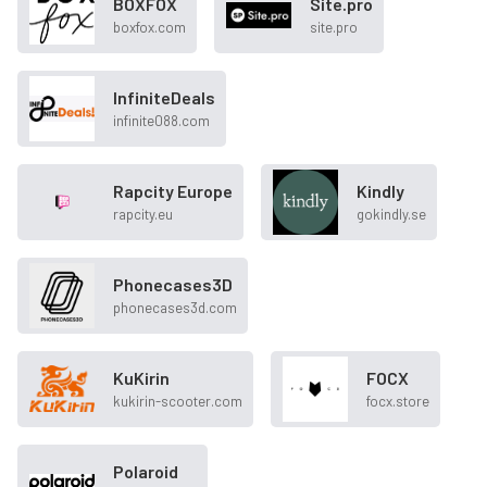
BOXFOX
Site.pro
boxfox.com
site.pro
InfiniteDeals
infinite088.com
Rapcity Europe
Kindly
rapcity.eu
gokindly.se
Phonecases3D
phonecases3d.com
KuKirin
FOCX
kukirin-scooter.com
focx.store
Polaroid