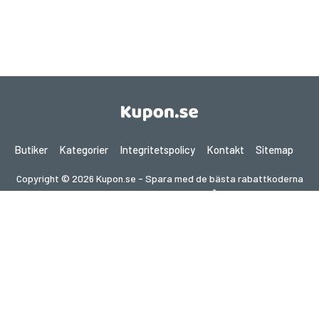
Butiker
Kategorier
Integritetspolicy
Kontakt
Sitemap
Copyright © 2026 Kupon.se - Spara med de bästa rabattkoderna
2026. Alla rättigheter förbehållna.
Om du gör ett köp efter att ha klickat på länkar på denna
webbplats kan vi få en affiliate-provision från den besökta
webbplatsen.
Letar du efter erbjudanden i ett annat land?
Utforska våra lokala kupongsajter