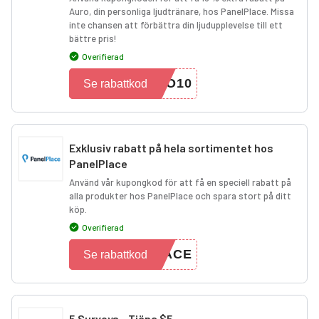
Auro, din personliga ljudtränare, hos PanelPlace. Missa
inte chansen att förbättra din ljudupplevelse till ett
bättre pris!
Overifierad
RO10
Se rabattkod
Exklusiv rabatt på hela sortimentet hos
PanelPlace
Använd vår kupongkod för att få en speciell rabatt på
alla produkter hos PanelPlace och spara stort på ditt
köp.
Overifierad
LACE
Se rabattkod
5 Surveys - Tjäna $5