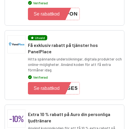
Verifierad
UPON
Se rabattkod
Utvald
Få exklusiv rabatt på tjänster hos
PanelPlace
Hitta spännande undersökningar, digitala produkter och
online-möjligheter. Använd koden för att få extra
förmåner idag.
Verifierad
6SE5
Se rabattkod
Extra 10 % rabatt på Auro din personliga
-10%
ljudtränare
Använd kupongkoden för att få 10 % extra rabatt på