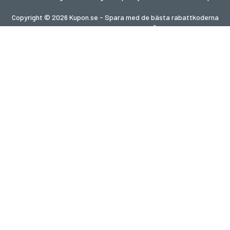
Copyright © 2026 Kupon.se - Spara med de bästa rabattkoderna
2026. Alla rättigheter förbehållna.
Om du gör ett köp efter att ha klickat på länkar på denna
webbplats kan vi få en affiliate-provision från den besökta
webbplatsen.
Letar du efter erbjudanden i ett annat land?
Utforska våra lokala kupongsajter
gupon.de
cupon.fr
scontopia.com
cuponz.es
cupon.cz
kuponie.pl
kortingi.nl
akciokod.com