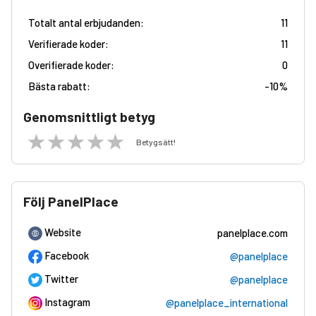
Totalt antal erbjudanden:
11
Verifierade koder:
11
Overifierade koder:
0
Bästa rabatt:
-
10%
Genomsnittligt betyg
Betygsätt!
Följ PanelPlace
Website
panelplace.com
Facebook
@panelplace
Twitter
@panelplace
Instagram
@panelplace_international