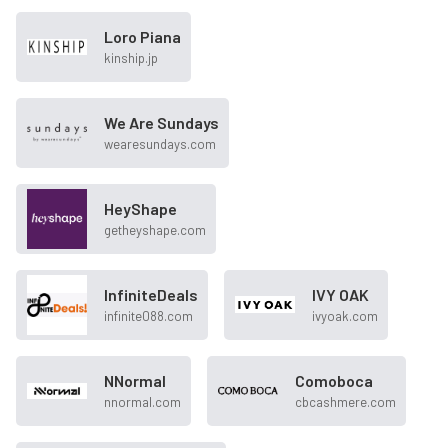
Loro Piana
kinship.jp
We Are Sundays
wearesundays.com
HeyShape
getheyshape.com
InfiniteDeals
IVY OAK
infinite088.com
ivyoak.com
NNormal
Comoboca
nnormal.com
cbcashmere.com