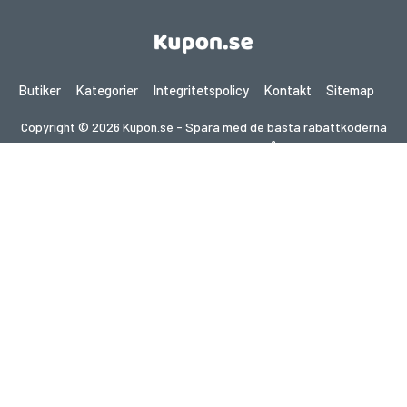
Butiker
Kategorier
Integritetspolicy
Kontakt
Sitemap
Copyright © 2026 Kupon.se - Spara med de bästa rabattkoderna
2026. Alla rättigheter förbehållna.
Om du gör ett köp efter att ha klickat på länkar på denna
webbplats kan vi få en affiliate-provision från den besökta
webbplatsen.
Letar du efter erbjudanden i ett annat land?
Utforska våra lokala kupongsajter
gupon.de
cupon.fr
scontopia.com
cuponz.es