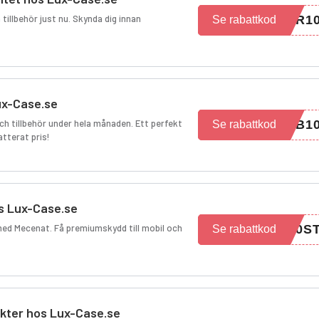
 tillbehör just nu. Skynda dig innan
PR1
Se rabattkod
Lux-Case.se
och tillbehör under hela månaden. Ett perfekt
EB1
Se rabattkod
batterat pris!
s Lux-Case.se
med Mecenat. Få premiumskydd till mobil och
10S
Se rabattkod
kter hos Lux-Case.se