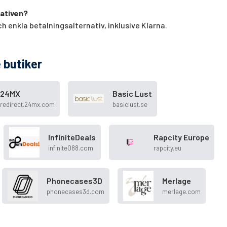
nativen?
 enkla betalningsalternativ, inklusive Klarna.
 butiker
24MX
Basic Lust
redirect.24mx.com
basiclust.se
InfiniteDeals
Rapcity Europe
infinite088.com
rapcity.eu
Phonecases3D
Merlage
phonecases3d.com
merlage.com