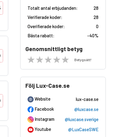
5
Totalt antal erbjudanden:
28
Verifierade koder:
28
Overifierade koder:
0
Bästa rabatt:
-
40%
Genomsnittligt betyg
0
Betygsätt!
Följ Lux-Case.se
Website
lux-case.se
0
Facebook
@luxcase.se
Instagram
@luxcase.sverige
Youtube
@LuxCaseSWE