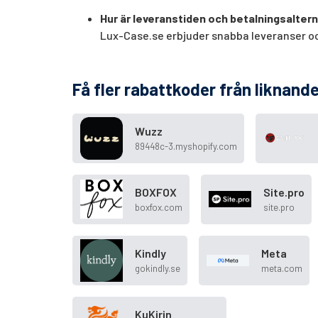
Hur är leveranstiden och betalningsalter
Lux-Case.se erbjuder snabba leveranser och
Få fler rabattkoder från liknande
Wuzz
89448c-3.myshopify.com
BOXFOX
Site.pro
boxfox.com
site.pro
Kindly
Meta
gokindly.se
meta.com
KuKirin