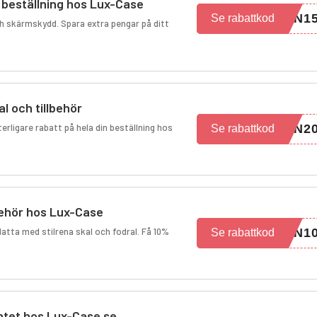
n beställning hos Lux-Case
UN1
Se rabattkod
och skärmskydd. Spara extra pengar på ditt
l och tillbehör
erligare rabatt på hela din beställning hos
UN2
Se rabattkod
lbehör hos Lux-Case
latta med stilrena skal och fodral. Få 10%
UN1
Se rabattkod
ntet hos Lux-Case.se