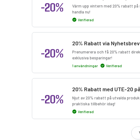
-20%
Värm upp vintern med 20% rabatt på 
handla nu!
Verifierad
20% Rabatt via Nyhetsbrev
-20%
Prenumerera och få 20% rabatt direkt 
exklusiva besparingar!
1 användningar
Verifierad
20% Rabatt med UTE-20 på
-20%
Njut av 20% rabatt på utvalda produ
praktiska tillbehör idag!
Verifierad