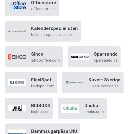
Officestore
officestore.se
Kalenderspecialisten
kalenderspecialisten.se
Sihoo
Sparsando
sihoooffice.com
sparsando.de
FlexiSpot
Kuvert Sverige
flexispot.com
kuvert-sverige.se
BIGBOXX
Ohuhu
bigboxx.de
ohuhu.com
Dammsugarpåsar.NU