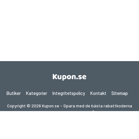
Butiker
Kategorier
Integritetspolicy
Kontakt
Sitemap
Copyright © 2026 Kupon.se - Spara med de bästa rabattkoderna
2026. Alla rättigheter förbehållna.
Om du gör ett köp efter att ha klickat på länkar på denna
webbplats kan vi få en affiliate-provision från den besökta
webbplatsen.