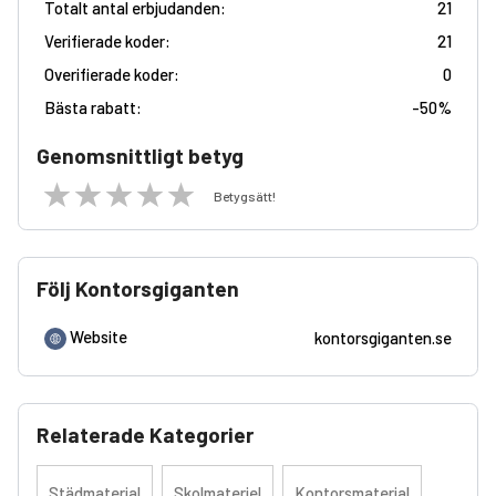
Totalt antal erbjudanden:
21
Verifierade koder:
21
Overifierade koder:
0
Bästa rabatt:
-
50%
Genomsnittligt betyg
Betygsätt!
Följ Kontorsgiganten
Website
kontorsgiganten.se
Relaterade Kategorier
Städmaterial
Skolmateriel
Kontorsmaterial