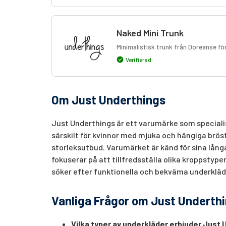
Naked Mini Trunk
Minimalistisk trunk från Doreanse för
Verifierad
Om Just Underthings
Just Underthings är ett varumärke som speciali
särskilt för kvinnor med mjuka och hängiga bröst. 
storleksutbud. Varumärket är känd för sina lån
fokuserar på att tillfredsställa olika kroppstyper
söker efter funktionella och bekväma underkläd
Vanliga Frågor om Just Underth
Vilka typer av underkläder erbjuder Just