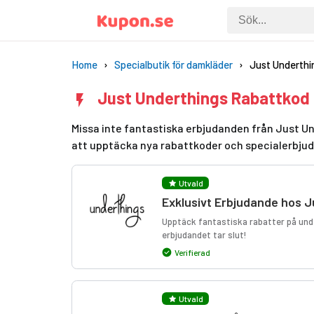
Home
Specialbutik för damkläder
Just Underthi
Just Underthings Rabattkod 
Missa inte fantastiska erbjudanden från Just Un
att upptäcka nya rabattkoder och specialerbju
Utvald
Exklusivt Erbjudande hos J
Upptäck fantastiska rabatter på unde
erbjudandet tar slut!
Verifierad
Utvald