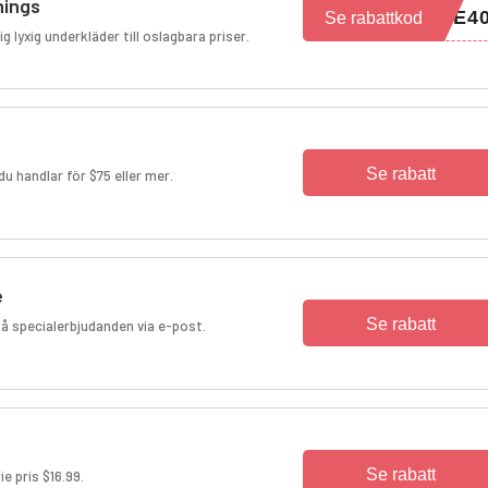
hings
VE4
Se rabattkod
 lyxig underkläder till oslagbara priser.
Se rabatt
du handlar för $75 eller mer.
e
Se rabatt
få specialerbjudanden via e-post.
Se rabatt
ie pris $16.99.