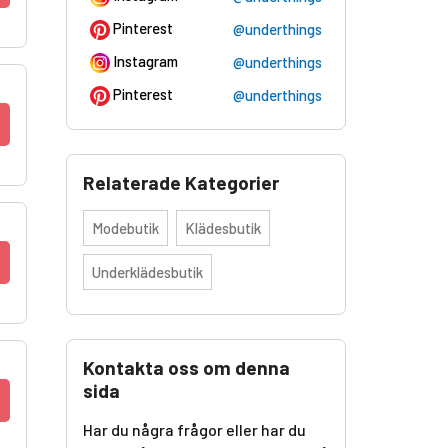
Pinterest
@underthings
Instagram
@underthings
Pinterest
@underthings
Relaterade Kategorier
Modebutik
Klädesbutik
Underklädesbutik
Kontakta oss om denna
sida
Har du några frågor eller har du