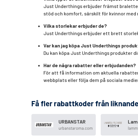
Just Underthings erbjuder främst bralette
stöd och komfort, särskilt för kvinnor med
Vilka storlekar erbjuder de?
Just Underthings erbjuder ett brett storle
Var kan jag köpa Just Underthings produk
Du kan köpa Just Underthings produkter di
Har de några rabatter eller erbjudanden?
För att få information om aktuella rabatt
webbplats eller följa dem på sociala medier
Få fler rabattkoder från liknande
URBANSTAR
Lam
urbanstaroma.com
lammf