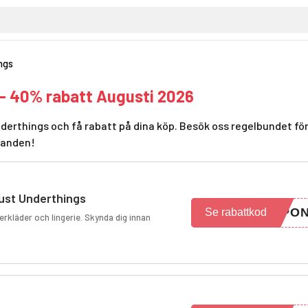
ngs
- 40% rabatt Augusti 2026
derthings och få rabatt på dina köp. Besök oss regelbundet fö
danden!
ust Underthings
UPO
Se rabattkod
rkläder och lingerie. Skynda dig innan