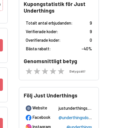
Kupongstatistik för Just
0
Underthings
Totalt antal erbjudanden:
9
Verifierade koder:
9
Overifierade koder:
0
Bästa rabatt:
-
40%
Genomsnittligt betyg
Betygsätt!
Följ Just Underthings
Website
justunderthings.com
Facebook
@underthingsdotcom
Instagram
@underthings