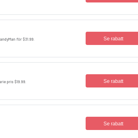
Se rabatt
andyMan för $31.99.
Se rabatt
ie pris $19.99.
Se rabatt