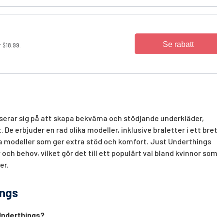
Se rabatt
 $18.99.
serar sig på att skapa bekväma och stödjande underkläder,
De erbjuder en rad olika modeller, inklusive braletter i ett bre
ga modeller som ger extra stöd och komfort. Just Underthings
 och behov, vilket gör det till ett populärt val bland kvinnor so
er.
ings
 Underthings?