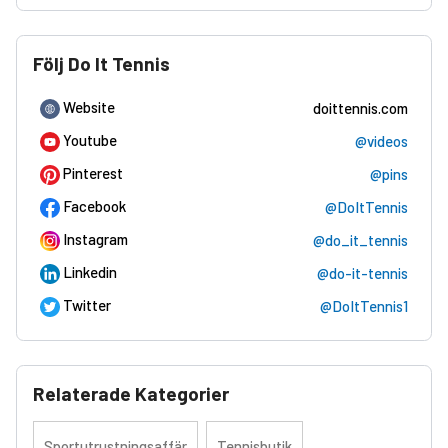
Följ Do It Tennis
Website
doittennis.com
Youtube
@videos
Pinterest
@pins
Facebook
@DoItTennis
Instagram
@do_it_tennis
Linkedin
@do-it-tennis
Twitter
@DoItTennis1
Relaterade Kategorier
Sportutrustningsaffär
Tennisbutik