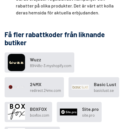
rabatter på olika produkter. Det är värt att kolla
deras hemsida för aktuella erbjudanden.
Få fler rabattkoder från liknande
butiker
Wuzz
89448c-3.myshopify.com
24MX
Basic Lust
redirect.24mx.com
basiclust.se
BOXFOX
Site.pro
boxfox.com
site.pro