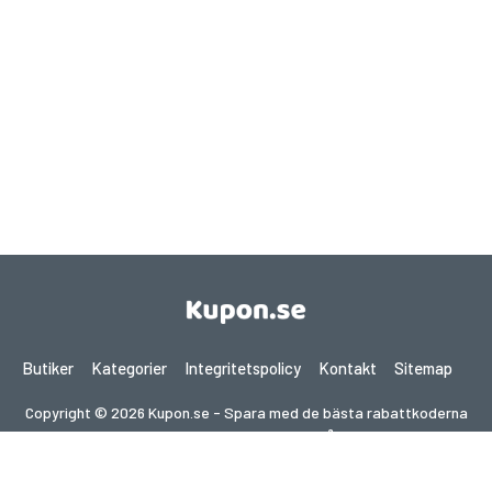
Butiker
Kategorier
Integritetspolicy
Kontakt
Sitemap
Copyright © 2026 Kupon.se - Spara med de bästa rabattkoderna
2026. Alla rättigheter förbehållna.
Om du gör ett köp efter att ha klickat på länkar på denna
webbplats kan vi få en affiliate-provision från den besökta