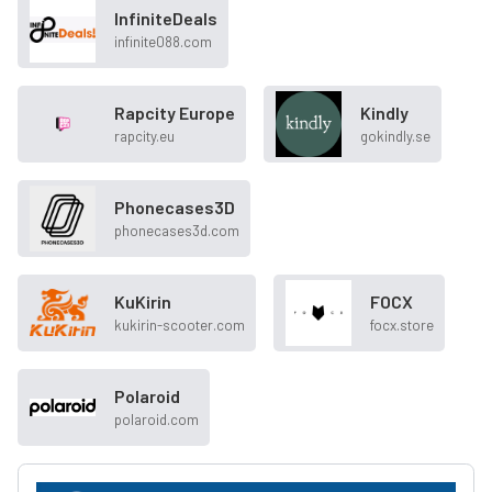
InfiniteDeals
infinite088.com
Rapcity Europe
Kindly
rapcity.eu
gokindly.se
Phonecases3D
phonecases3d.com
KuKirin
FOCX
kukirin-scooter.com
focx.store
Polaroid
polaroid.com