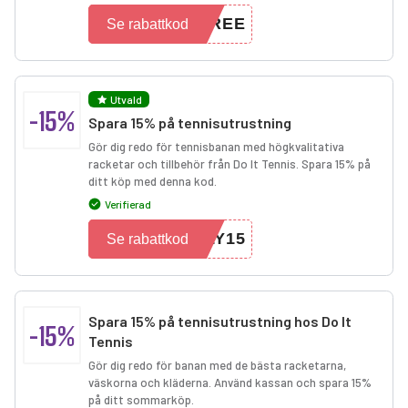
FREE
Se rabattkod
Utvald
-15%
Spara 15% på tennisutrustning
Gör dig redo för tennisbanan med högkvalitativa
racketar och tillbehör från Do It Tennis. Spara 15% på
ditt köp med denna kod.
Verifierad
LY15
Se rabattkod
Spara 15% på tennisutrustning hos Do It
-15%
Tennis
Gör dig redo för banan med de bästa racketarna,
väskorna och kläderna. Använd kassan och spara 15%
på ditt sommarköp.