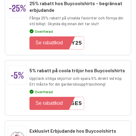
25% rabatt hos Buycoolshirts – begränsat
-25%
erbjudande
Fånga 25% rabatt på utvalda favoriter och förnya din
stil billigt. Skynda dig innan det tar slut!
Overifierad
DY25
Se rabattkod
5% rabatt på coola tröjor hos Buycoolshirts
-5%
Upptäck stiliga skjortor och spara 5% direkt vid köp.
Ett måste för din garderobsuppfräschning!
Overifierad
WSE5
Se rabattkod
Exklusivt Erbjudande hos Buycoolshirts