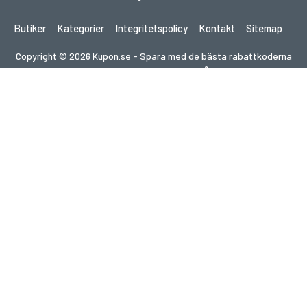
Butiker
Kategorier
Integritetspolicy
Kontakt
Sitemap
Copyright © 2026 Kupon.se - Spara med de bästa rabattkoderna
2026. Alla rättigheter förbehållna.
Om du gör ett köp efter att ha klickat på länkar på denna
webbplats kan vi få en affiliate-provision från den besökta
webbplatsen.
Letar du efter erbjudanden i ett annat land?
Utforska våra lokala kupongsajter
gupon.de
cupon.fr
scontopia.com
cuponz.es
cupon.cz
kuponie.pl
kortingi.nl
akciokod.com