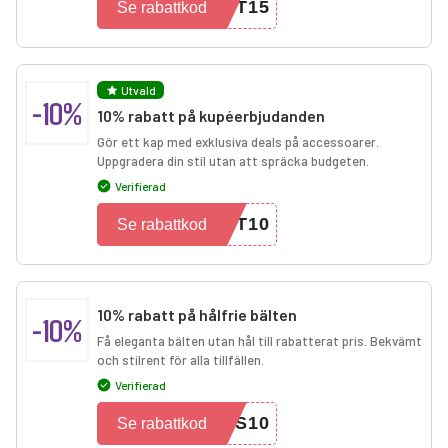
ET15
Se rabattkod
Utvald
-10%
10% rabatt på kupéerbjudanden
Gör ett kap med exklusiva deals på accessoarer.
Uppgradera din stil utan att spräcka budgeten.
Verifierad
RT10
Se rabattkod
10% rabatt på hålfrie bälten
-10%
Få eleganta bälten utan hål till rabatterat pris. Bekvämt
och stilrent för alla tillfällen.
Verifierad
ES10
Se rabattkod