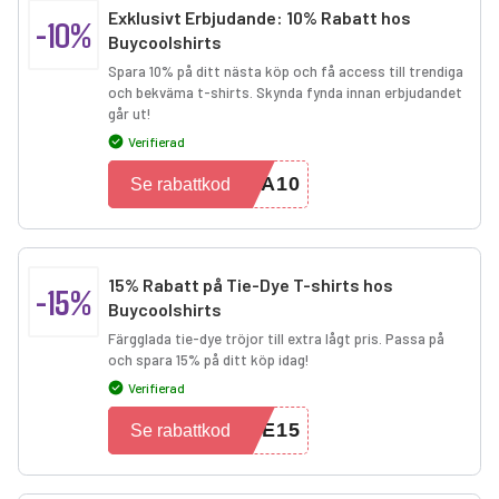
Exklusivt Erbjudande: 10% Rabatt hos
-10%
Buycoolshirts
Spara 10% på ditt nästa köp och få access till trendiga
och bekväma t-shirts. Skynda fynda innan erbjudandet
går ut!
Verifierad
A10
Se rabattkod
15% Rabatt på Tie-Dye T-shirts hos
-15%
Buycoolshirts
Färgglada tie-dye tröjor till extra lågt pris. Passa på
och spara 15% på ditt köp idag!
Verifierad
YE15
Se rabattkod