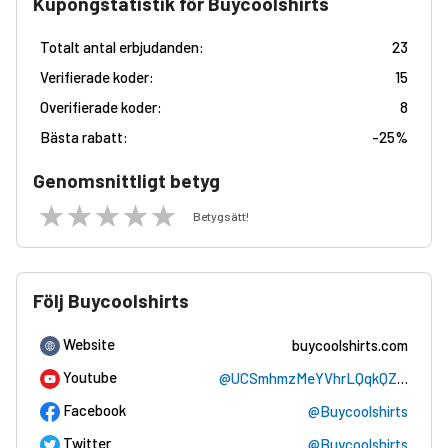
Kupongstatistik för Buycoolshirts
Totalt antal erbjudanden:
23
Verifierade koder:
15
Overifierade koder:
8
Bästa rabatt:
-
25%
Genomsnittligt betyg
Betygsätt!
Följ Buycoolshirts
Website
buycoolshirts.com
Youtube
@UCSmhmzMeYVhrLQqkQZfH2Xg
Facebook
@Buycoolshirts
Twitter
@Buycoolshirts