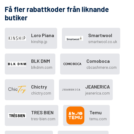
Få fler rabattkoder från liknande
butiker
Loro Piana
Smartwool
kinship.jp
smartwool.co.uk
BLK DNM
Comoboca
blkdnm.com
cbcashmere.com
Chictry
JEANERICA
chictry.com
jeanerica.com
TRES BIEN
Temu
tres-bien.com
temu.com