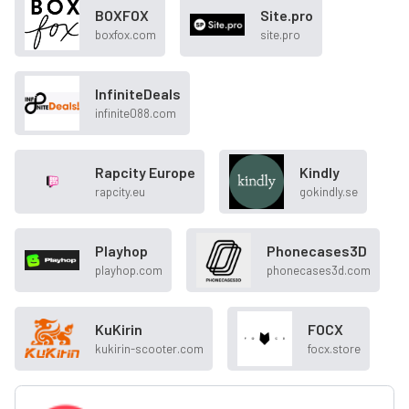
BOXFOX
Site.pro
boxfox.com
site.pro
InfiniteDeals
infinite088.com
Rapcity Europe
Kindly
rapcity.eu
gokindly.se
Playhop
Phonecases3D
playhop.com
phonecases3d.com
KuKirin
FOCX
kukirin-scooter.com
focx.store