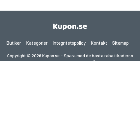
Butiker
Kategorier
Integritetspolicy
Kontakt
Sitemap
Copyright © 2026 Kupon.se - Spara med de bästa rabattkoderna
2026. Alla rättigheter förbehållna.
Om du gör ett köp efter att ha klickat på länkar på denna
webbplats kan vi få en affiliate-provision från den besökta
webbplatsen.
Letar du efter erbjudanden i ett annat land?
Utforska våra lokala kupongsajter