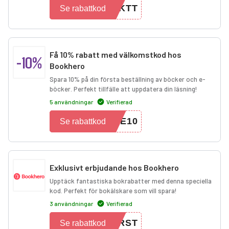
UKTT
Se rabattkod
Få 10% rabatt med välkomstkod hos
-10%
Bookhero
Spara 10% på din första beställning av böcker och e-
böcker. Perfekt tillfälle att uppdatera din läsning!
5 användningar
Verifierad
ME10
Se rabattkod
Exklusivt erbjudande hos Bookhero
Upptäck fantastiska bokrabatter med denna speciella
kod. Perfekt för bokälskare som vill spara!
3 användningar
Verifierad
SRST
Se rabattkod