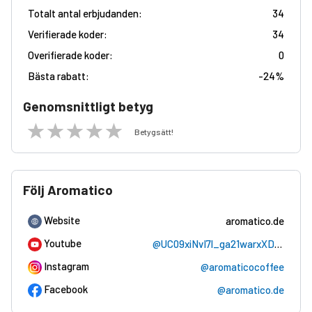
Totalt antal erbjudanden:
34
Verifierade koder:
34
Overifierade koder:
0
Bästa rabatt:
-
24%
Genomsnittligt betyg
Betygsätt!
Följ Aromatico
Website
aromatico.de
Youtube
@UC09xiNvI7l_ga21warxXD_A
Instagram
@aromaticocoffee
Facebook
@aromatico.de