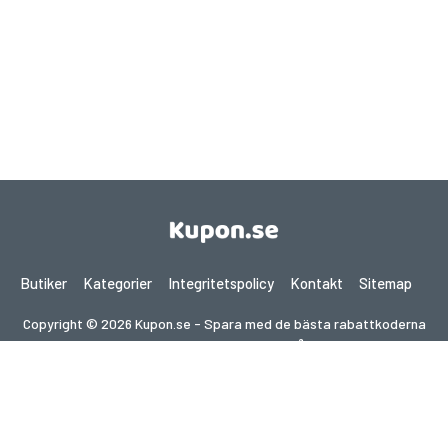
Butiker
Kategorier
Integritetspolicy
Kontakt
Sitemap
Copyright © 2026 Kupon.se - Spara med de bästa rabattkoderna
2026. Alla rättigheter förbehållna.
Om du gör ett köp efter att ha klickat på länkar på denna
webbplats kan vi få en affiliate-provision från den besökta
webbplatsen.