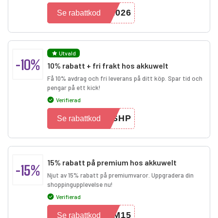
2026
Se rabattkod
Utvald
-10%
10% rabatt + fri frakt hos akkuwelt
Få 10% avdrag och fri leverans på ditt köp. Spar tid och
pengar på ett kick!
Verifierad
TSHP
Se rabattkod
15% rabatt på premium hos akkuwelt
-15%
Njut av 15% rabatt på premiumvaror. Uppgradera din
shoppingupplevelse nu!
Verifierad
EM15
Se rabattkod