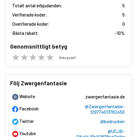
Totalt antal erbjudanden:
5
Verifierade koder:
5
Overifierade koder:
0
Bästa rabatt:
-
10%
Genomsnittligt betyg
Betygsätt!
Följ Zwergenfantasie
Website
zwergenfantasie.de
@Zwergenfantasie-
Facebook
129774013762450
Twitter
@bedrucken
@UCJB-
Youtube
QKxiHJ0bYQ838ezDqHg