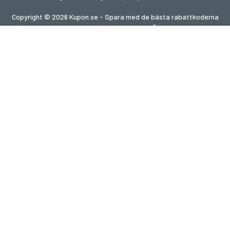
Copyright © 2026 Kupon.se - Spara med de bästa rabattkoderna
2026. Alla rättigheter förbehållna.
Om du gör ett köp efter att ha klickat på länkar på denna
webbplats kan vi få en affiliate-provision från den besökta
webbplatsen.
Letar du efter erbjudanden i ett annat land?
Utforska våra lokala kupongsajter
gupon.de
cupon.fr
scontopia.com
cuponz.es
cupon.cz
kuponie.pl
kortingi.nl
akciokod.com