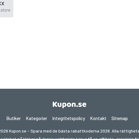
CX
.store
Butiker
Kategorier
Integritetspolicy
Kontakt
Sitemap
026 Kupon.se - Spara med de bästa rabattkoderna 2026. Alla rättighete
ha klickat på länkar på denna webbplats kan vi få en affiliate-provision 