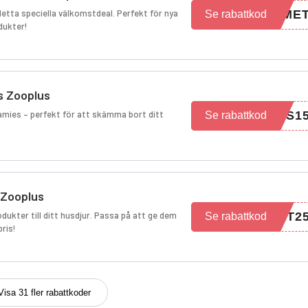
detta speciella välkomstdeal. Perfekt för nya
RME
Se rabattkod
dukter!
s Zooplus
amies – perfekt för att skämma bort ditt
ES1
Se rabattkod
 Zooplus
ukter till ditt husdjur. Passa på att ge dem
ET2
Se rabattkod
pris!
Visa 31 fler rabattkoder