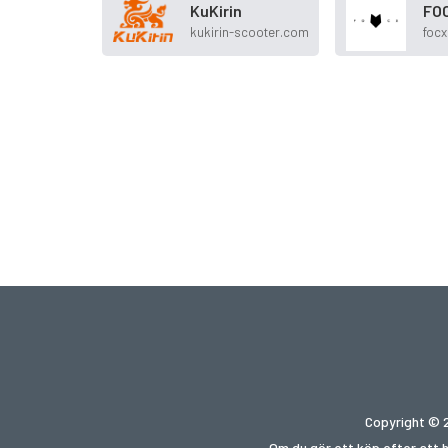
KuKirin
FO
kukirin-scooter.com
focx
Copyright © 2
Om du gör ett köp efter att 