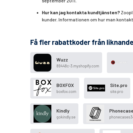
september 2011.
Hur kan jag kontakta kundtjänsten?
Zooplu
kunder. Informationen om hur man kontakt
Få fler rabattkoder från liknande
Wuzz
89448c-3.myshopify.com
BOXFOX
Site.pro
boxfox.com
site.pro
Kindly
Phonecas
gokindly.se
phonecases3