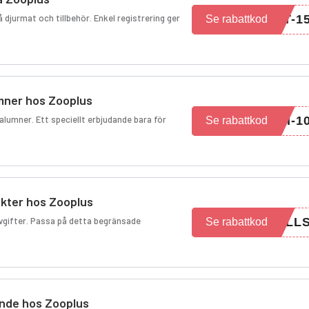
 djurmat och tillbehör. Enkel registrering ger
T-1
Se rabattkod
umner hos Zooplus
alumner. Ett speciellt erbjudande bara för
I-1
Se rabattkod
ukter hos Zooplus
avgifter. Passa på detta begränsade
OLL
Se rabattkod
ande hos Zooplus