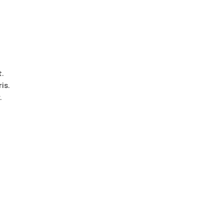
t.
is.
.