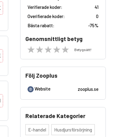
Verifierade koder:
41
X
Overifierade koder:
0
Bästa rabatt:
-
75%
Genomsnittligt betyg
Betygsätt!
E
Följ Zooplus
Website
zooplus.se
N
Relaterade Kategorier
E-handel
Husdjursförsörjning