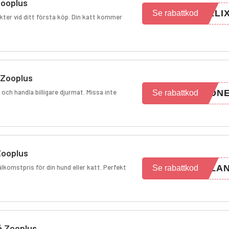
Zooplus
ELI
Se rabattkod
ukter vid ditt första köp. Din katt kommer
 Zooplus
ch handla billigare djurmat. Missa inte
EON
Se rabattkod
Zooplus
lkomstpris för din hund eller katt. Perfekt
PLA
Se rabattkod
å Zooplus