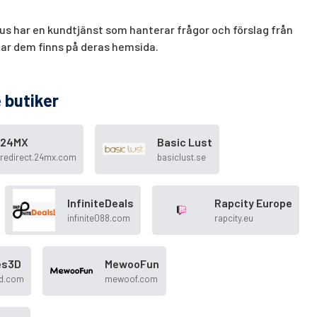
s har en kundtjänst som hanterar frågor och förslag från
ar dem finns på deras hemsida.
 butiker
24MX
Basic Lust
redirect.24mx.com
basiclust.se
InfiniteDeals
Rapcity Europe
infinite088.com
rapcity.eu
es3D
MewooFun
d.com
mewoof.com