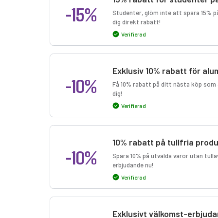
-15%
Studenter, glöm inte att spara 15% på
dig direkt rabatt!
Verifierad
Exklusiv 10% rabatt för al
-10%
Få 10% rabatt på ditt nästa köp som 
dig!
Verifierad
10% rabatt på tullfria prod
-10%
Spara 10% på utvalda varor utan tull
erbjudande nu!
Verifierad
Exklusivt välkomst-erbjud