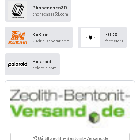
Phonecases3D
phonecases3d.com
KuKirin
FOCX
kukirin-scooter.com
focx.store
Polaroid
polaroid.com
Gå till Zeolith-Bentonit-Versand.de