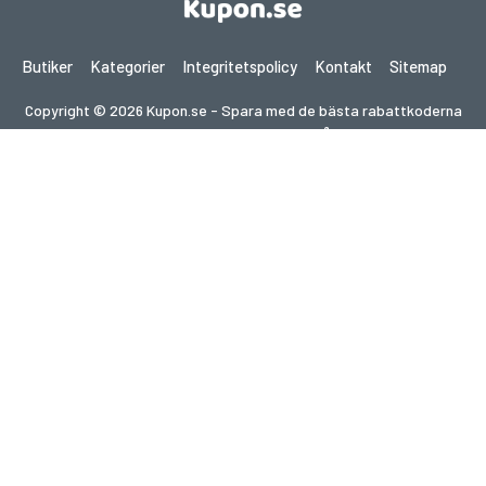
Butiker
Kategorier
Integritetspolicy
Kontakt
Sitemap
Copyright © 2026 Kupon.se - Spara med de bästa rabattkoderna
2026. Alla rättigheter förbehållna.
Om du gör ett köp efter att ha klickat på länkar på denna
webbplats kan vi få en affiliate-provision från den besökta
webbplatsen.
Letar du efter erbjudanden i ett annat land?
Utforska våra lokala kupongsajter
gupon.de
cupon.fr
scontopia.com
cuponz.es