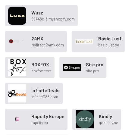
Wuzz
89448c-3.myshopify.com
24MX
Basic Lust
redirect.24mx.com
basiclust.se
BOXFOX
Site.pro
boxfox.com
site.pro
InfiniteDeals
infinite088.com
Rapcity Europe
Kindly
rapcity.eu
gokindly.se