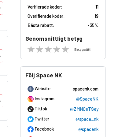
Verifierade koder:
11
0
Overifierade koder:
19
Bästa rabatt:
-
35%
Genomsnittligt betyg
Betygsätt!
5
Följ Space NK
Website
spacenk.com
Instagram
@SpaceNK
5
Tiktok
@ZMNQeTSey
Twitter
@space_nk
Facebook
@spacenk