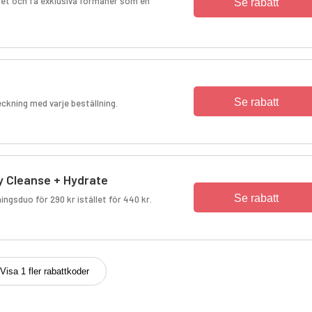
et och få exklusiva förmåner som en
Se rabatt
Se rabatt
eckning med varje beställning.
 Cleanse + Hydrate
Se rabatt
ngsduo för 290 kr istället för 440 kr.
Visa 1 fler rabattkoder