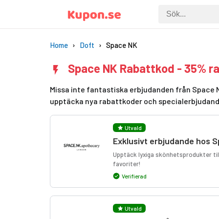
Home
Doft
Space NK
Space NK Rabattkod - 35% ra
Missa inte fantastiska erbjudanden från Space N
upptäcka nya rabattkoder och specialerbjudan
Utvald
Exklusivt erbjudande hos 
Upptäck lyxiga skönhetsprodukter till
favoriter!
Verifierad
Utvald