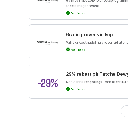
Gå med i NDULGE-lojalitetsprogramm
födelsedagspresent.
Verifierad
Gratis prover vid köp
Välj två kostnadsfria prover vid utch
Verifierad
29% rabatt på Tatcha Dewy
-29%
Köp denna rengörings- och återfuktni
Verifierad