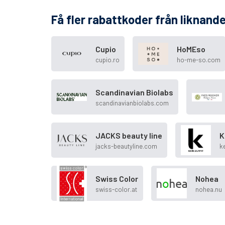
Få fler rabattkoder från liknande
Cupio
HoMEso
cupio.ro
ho-me-so.com
Scandinavian Biolabs
scandinavianbiolabs.com
JACKS beauty line
K
jacks-beautyline.com
k
Swiss Color
Nohea
swiss-color.at
nohea.nu