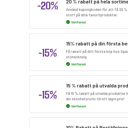
-20%
20 % rabatt på hela sortim
Använd kupongkoden för att få 20 % r
stort på dina favoritprodukter.
Verifierad
15% rabatt på din första be
-15%
Få rabatt på ditt första köp hos Spa
utcheckning.
Verifierad
15 % rabatt på utvalda pro
-15%
Få 15 % rabatt på utvalda produkter h
din skönhetsrutin till ett lägre pris!
Verifierad
10% Rabatt på Beställning