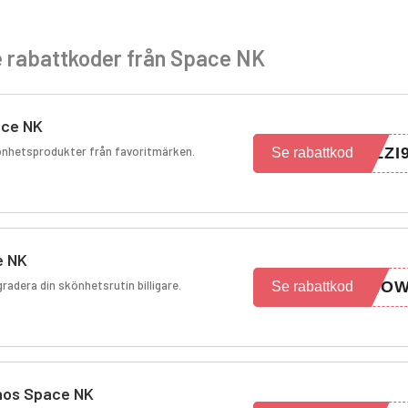
e rabattkoder från Space NK
ace NK
könhetsprodukter från favoritmärken.
ZZI
Se rabattkod
e NK
radera din skönhetsrutin billigare.
0NO
Se rabattkod
 hos Space NK