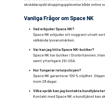
skräddarsydd shoppingupplevelse både online och
Vanliga Frågor om Space NK
Vad erbjuder Space NK?
Space NK erbjuder ett noggrant utvalt sort
välkända lyxvarumärken.
Var kan jag hitta Space NK-butiker?
Space NK har butiker i Storbritannien, Irlan
samt ytterligare 29 i USA.
Hur fungerar returpolicyen?
Space NK garanterar 100 % nöjdhet. Oöppna
inom 28 dagar.
Vilka språk kan jag kontakta kundtjänste
Kontakt med Space NK:s kundtjänst kan sk