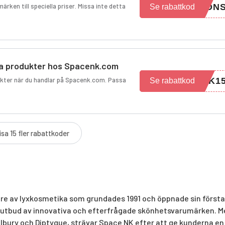
rken till speciella priser. Missa inte detta
CON
Se rabattkod
lda produkter hos Spacenk.com
ukter när du handlar på Spacenk.com. Passa
NK1
Se rabattkod
isa 15 fler rabattkoder
re av lyxkosmetika som grundades 1991 och öppnade sin första
tt utbud av innovativa och efterfrågade skönhetsvarumärken. 
lbury och Diptyque, strävar Space NK efter att ge kunderna en