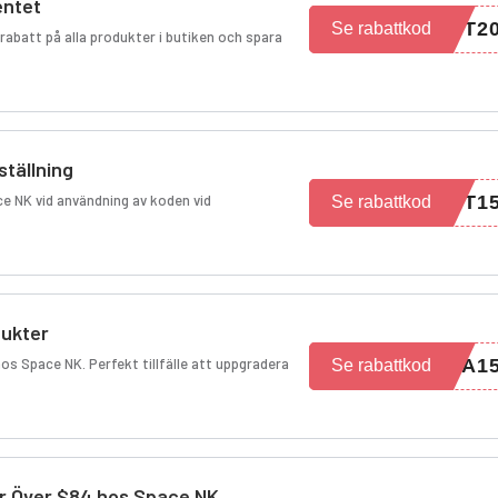
entet
ST2
Se rabattkod
abatt på alla produkter i butiken och spara
ställning
ce NK vid användning av koden vid
ST1
Se rabattkod
dukter
os Space NK. Perfekt tillfälle att uppgradera
IA1
Se rabattkod
ar Över $84 hos Space NK