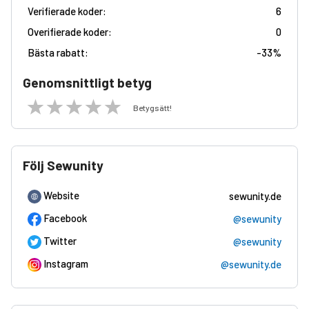
Verifierade koder:
6
Overifierade koder:
0
Bästa rabatt:
-
33%
Genomsnittligt betyg
Betygsätt!
Följ Sewunity
Website
sewunity.de
Facebook
@sewunity
Twitter
@sewunity
Instagram
@sewunity.de