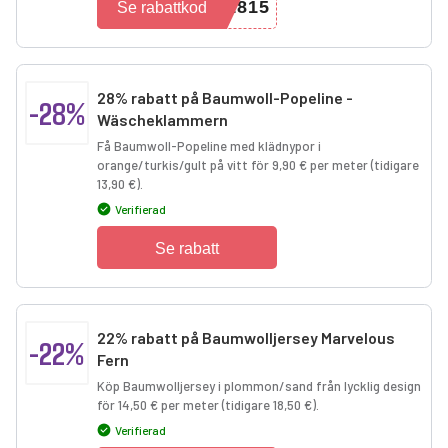
1815
Se rabattkod
28% rabatt på Baumwoll-Popeline -
-28%
Wäscheklammern
Få Baumwoll-Popeline med klädnypor i
orange/turkis/gult på vitt för 9,90 € per meter (tidigare
13,90 €).
Verifierad
Se rabatt
22% rabatt på Baumwolljersey Marvelous
-22%
Fern
Köp Baumwolljersey i plommon/sand från lycklig design
för 14,50 € per meter (tidigare 18,50 €).
Verifierad