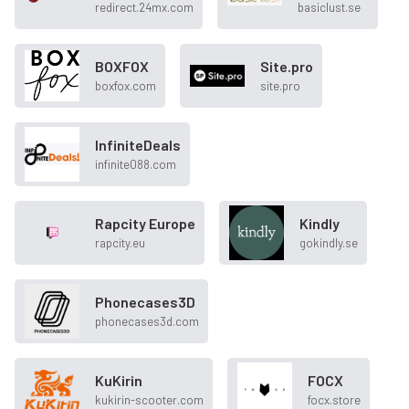
redirect.24mx.com
basiclust.se
BOXFOX
Site.pro
boxfox.com
site.pro
InfiniteDeals
infinite088.com
Rapcity Europe
Kindly
rapcity.eu
gokindly.se
Phonecases3D
phonecases3d.com
KuKirin
FOCX
kukirin-scooter.com
focx.store