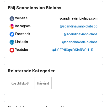
Följ Scandinavian Biolabs
Website
scandinavianbiolabs.com
Instagram
@scandinavianbiolabsco
Facebook
@scandinavianbiolabs
Linkedin
@scandinavian-biolabs
Youtube
@UCEPfiGqnjOKicRVOH_RmK7A
Relaterade Kategorier
Kosttillskott
Hårvård