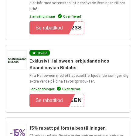
ditt hår med vetenskapligt beprövade lösningar till bra
pris!
2 användningar
Overifierad
L23S
Se rabattkod
Utvald
Exklusivt Halloween-erbjudande hos
Scandinavian Biolabs
Fira Halloween med ett speciellt erbjudande som ger dig
extra värde på dina favoritprodukter.
1 användningar
Overifierad
WEEN
Se rabattkod
15% rabatt på första beställningen
-15%
Få rabatt på din första order och en gratis e-bok om