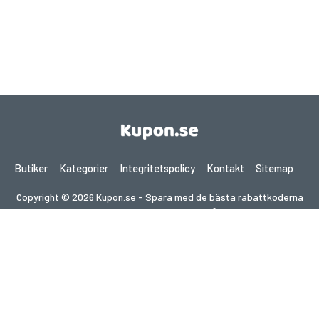
Butiker
Kategorier
Integritetspolicy
Kontakt
Sitemap
Copyright © 2026 Kupon.se - Spara med de bästa rabattkoderna
2026. Alla rättigheter förbehållna.
Om du gör ett köp efter att ha klickat på länkar på denna
webbplats kan vi få en affiliate-provision från den besökta
webbplatsen.
Letar du efter erbjudanden i ett annat land?