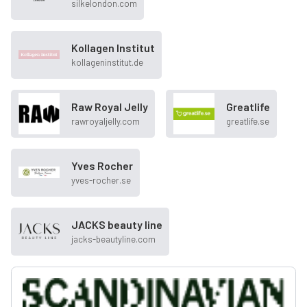
silkelondon.com
Kollagen Institut
kollageninstitut.de
Raw Royal Jelly
Greatlife
rawroyaljelly.com
greatlife.se
Yves Rocher
yves-rocher.se
JACKS beauty line
jacks-beautyline.com