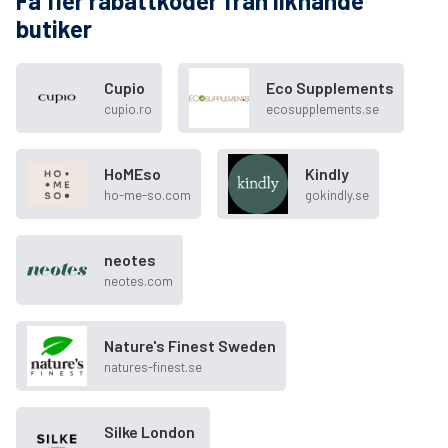
Få fler rabattkoder från liknande
butiker
Cupio
Eco Supplements
cupio.ro
ecosupplements.se
HoMEso
Kindly
ho-me-so.com
gokindly.se
neotes
neotes.com
Nature's Finest Sweden
natures-finest.se
Silke London