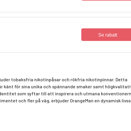
Se rabatt
der tobaksfria nikotinpåsar och rökfria nikotinpinnar. Detta
 är känt för sina unika och spännande smaker samt högkvalitat
entitet som syftar till att inspirera och utmana konventioner
timentet och fler på väg, erbjuder OrangeMan en dynamisk livsst