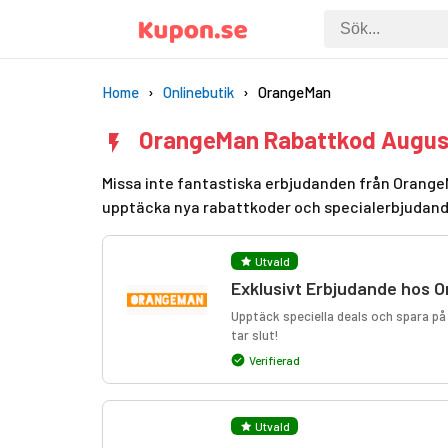
Home
Onlinebutik
OrangeMan
OrangeMan Rabattkod Augus
Missa inte fantastiska erbjudanden från OrangeM
upptäcka nya rabattkoder och specialerbjudan
Utvald
Exklusivt Erbjudande hos 
Upptäck speciella deals och spara på 
tar slut!
Verifierad
Utvald