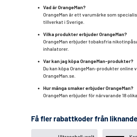
Vad är OrangeMan?
OrangeMan är ett varumärke som specialiser
tillverkat i Sverige.
Vilka produkter erbjuder OrangeMan?
OrangeMan erbjuder tobaksfria nikotinpåsar
inhalatorer.
Var kan jag köpa OrangeMan-produkter?
Du kan köpa OrangeMan-produkter online vi
OrangeMan.se.
Hur många smaker erbjuder OrangeMan?
OrangeMan erbjuder för närvarande 18 olika
Få fler rabattkoder från liknande
Ultraschall-welt
Kon