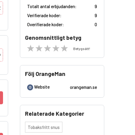
Totalt antal erbjudanden:
9
R
Verifierade koder:
9
Overifierade koder:
0
Genomsnittligt betyg
Betygsätt!
D
Följ OrangeMan
Website
orangeman.se
Relaterade Kategorier
Tobaksfritt snus