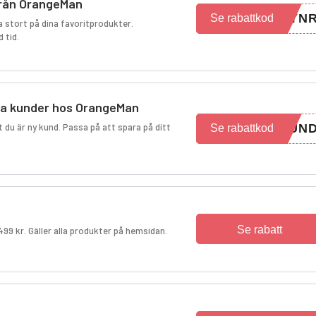
 från OrangeMan
EYN
Se rabattkod
a stort på dina favoritprodukter.
 tid.
nya kunder hos OrangeMan
t du är ny kund. Passa på att spara på ditt
KUN
Se rabattkod
Se rabatt
499 kr. Gäller alla produkter på hemsidan.