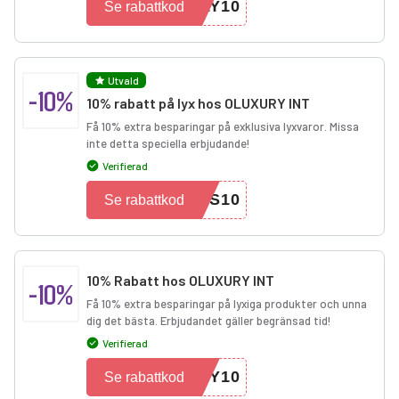
LY10
Se rabattkod
Utvald
-10%
10% rabatt på lyx hos OLUXURY INT
Få 10% extra besparingar på exklusiva lyxvaror. Missa
inte detta speciella erbjudande!
Verifierad
NS10
Se rabattkod
10% Rabatt hos OLUXURY INT
-10%
Få 10% extra besparingar på lyxiga produkter och unna
dig det bästa. Erbjudandet gäller begränsad tid!
Verifierad
EY10
Se rabattkod