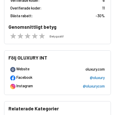
Verifierade koder:
6
Overifierade koder:
11
Bästa rabatt:
-
30%
Genomsnittligt betyg
Betygsätt!
Följ OLUXURY INT
Website
oluxury.com
Facebook
@oluxury
Instagram
@oluxurycom
Relaterade Kategorier