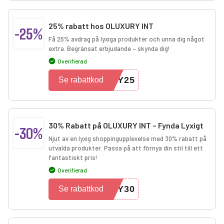
25% rabatt hos OLUXURY INT
-25%
Få 25% avdrag på lyxiga produkter och unna dig något
extra. Begränsat erbjudande – skynda dig!
Overifierad
RY25
Se rabattkod
30% Rabatt på OLUXURY INT – Fynda Lyxigt
-30%
Njut av en lyxig shoppingupplevelse med 30% rabatt på
utvalda produkter. Passa på att förnya din stil till ett
fantastiskt pris!
Overifierad
RY30
Se rabattkod