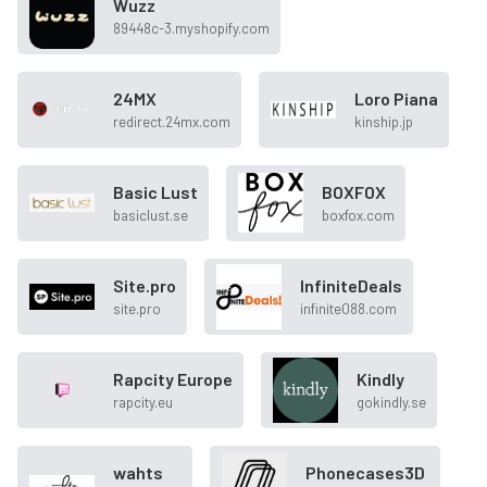
Wuzz
89448c-3.myshopify.com
24MX
Loro Piana
redirect.24mx.com
kinship.jp
Basic Lust
BOXFOX
basiclust.se
boxfox.com
Site.pro
InfiniteDeals
site.pro
infinite088.com
Rapcity Europe
Kindly
rapcity.eu
gokindly.se
wahts
Phonecases3D