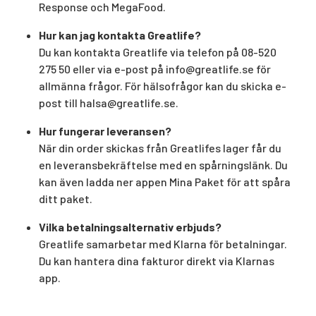
Response och MegaFood.
Hur kan jag kontakta Greatlife?
Du kan kontakta Greatlife via telefon på 08-520
275 50 eller via e-post på
info@greatlife.se
för
allmänna frågor. För hälsofrågor kan du skicka e-
post till
halsa@greatlife.se
.
Hur fungerar leveransen?
När din order skickas från Greatlifes lager får du
en leveransbekräftelse med en spårningslänk. Du
kan även ladda ner appen Mina Paket för att spåra
ditt paket.
Vilka betalningsalternativ erbjuds?
Greatlife samarbetar med Klarna för betalningar.
Du kan hantera dina fakturor direkt via Klarnas
app.