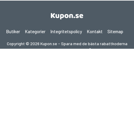
Butiker
Kategorier
Integritetspolicy
Kontakt
Sitemap
Copyright © 2026 Kupon.se - Spara med de bästa rabattkoderna
2026. Alla rättigheter förbehållna.
Om du gör ett köp efter att ha klickat på länkar på denna
webbplats kan vi få en affiliate-provision från den besökta
webbplatsen.
Letar du efter erbjudanden i ett annat land?
Utforska våra lokala kupongsajter
gupon.de
cupon.fr
scontopia.com
cuponz.es