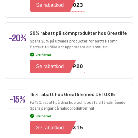
2023
Se rabattkod
20% rabatt på sömnprodukter hos Greatlife
-20%
Spara 20% på utvalda produkter för bättre sömn.
Perfekt tillfälle att uppgradera din sovrutin!
Verifierad
EP20
Se rabattkod
15% rabatt hos Greatlife med DETOX15
-15%
Få 15% rabatt på dina köp och boosta ditt välmående.
Spara pengar på hälsoprodukter nu!
Verifierad
OX15
Se rabattkod