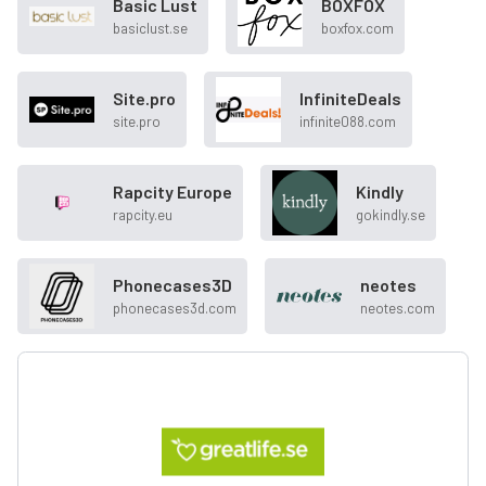
Basic Lust
BOXFOX
basiclust.se
boxfox.com
Site.pro
InfiniteDeals
site.pro
infinite088.com
Rapcity Europe
Kindly
rapcity.eu
gokindly.se
Phonecases3D
neotes
phonecases3d.com
neotes.com