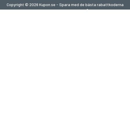
Copyright © 2026 Kupon.se - Spara med de bästa rabattkoderna
2026. Alla rättigheter förbehållna.
Om du gör ett köp efter att ha klickat på länkar på denna
webbplats kan vi få en affiliate-provision från den besökta
webbplatsen.
Letar du efter erbjudanden i ett annat land?
Utforska våra lokala kupongsajter
gupon.de
cupon.fr
scontopia.com
cuponz.es
cupon.cz
kuponie.pl
kortingi.nl
akciokod.com