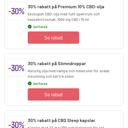
30% rabatt på Premium 10% CBD-olja
-30%
Ekologisk CBD-olja med fullt spektrum och
hasselnötssmak, 1000 mg CBD i 10 ml.
Verifierad
Se rabatt
30% rabatt på Sömndroppar
-30%
Naturlig olja med hampa och melatonin för snabb
insomning och bättre sömn.
Verifierad
Se rabatt
30% rabatt på CBD Sleep kapslar
-30%
Kapslar med 7,5 mg CBD och melatonin för ett