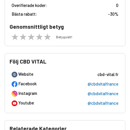
Overifierade koder:
0
Bästa rabatt:
-
30%
Genomsnittligt betyg
Betygsätt!
Följ CBD VITAL
Website
cbd-vital.fr
Facebook
@cbdvitalfrance
Instagram
@cbdvitalfrance
Youtube
@cbdvitalfrance
Relaterade Kategorier