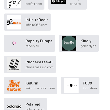
boxfox.com
site.pro
InfiniteDeals
infinite088.com
Rapcity Europe
Kindly
rapcity.eu
gokindly.se
Phonecases3D
phonecases3d.com
KuKirin
FOCX
kukirin-scooter.com
focx.store
Polaroid
polaroid.com