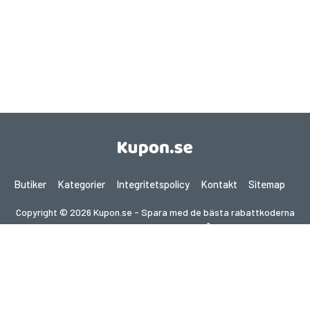
Butiker
Kategorier
Integritetspolicy
Kontakt
Sitemap
Copyright © 2026 Kupon.se - Spara med de bästa rabattkoderna
2026. Alla rättigheter förbehållna.
Om du gör ett köp efter att ha klickat på länkar på denna
webbplats kan vi få en affiliate-provision från den besökta
webbplatsen.