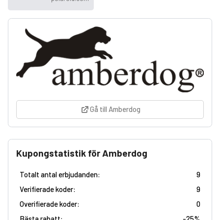
Gå till Amberdog
Kupongstatistik för Amberdog
Totalt antal erbjudanden:
9
Verifierade koder:
9
Overifierade koder:
0
Bästa rabatt:
-
25%