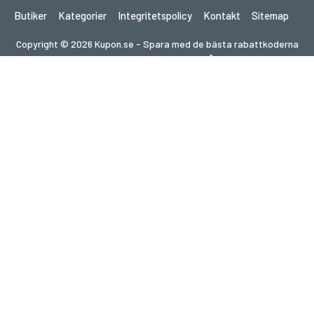
Butiker
Kategorier
Integritetspolicy
Kontakt
Sitemap
Copyright © 2026 Kupon.se - Spara med de bästa rabattkoderna
2026. Alla rättigheter förbehållna.
Om du gör ett köp efter att ha klickat på länkar på denna
webbplats kan vi få en affiliate-provision från den besökta
webbplatsen.
Letar du efter erbjudanden i ett annat land?
Utforska våra lokala kupongsajter
gupon.de
cupon.fr
scontopia.com
cuponz.es
cupon.cz
kuponie.pl
kortingi.nl
akciokod.com