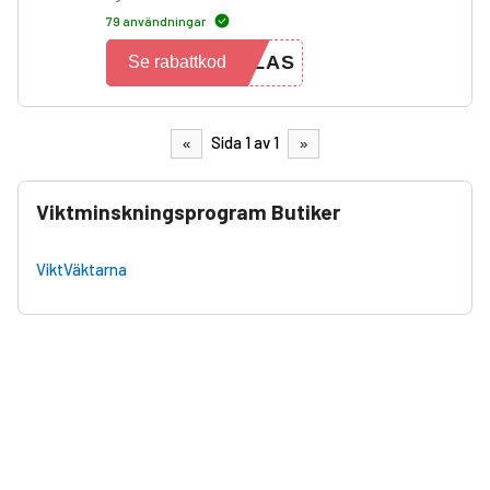
79 användningar
KLAS
Se rabattkod
Sida 1 av 1
«
»
Viktminskningsprogram Butiker
ViktVäktarna