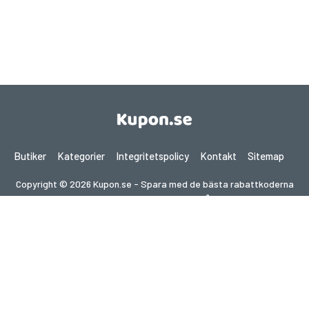
Butiker
Kategorier
Integritetspolicy
Kontakt
Sitemap
Copyright © 2026 Kupon.se - Spara med de bästa rabattkoderna
2026. Alla rättigheter förbehållna.
Om du gör ett köp efter att ha klickat på länkar på denna
webbplats kan vi få en affiliate-provision från den besökta
webbplatsen.
Letar du efter erbjudanden i ett annat land?