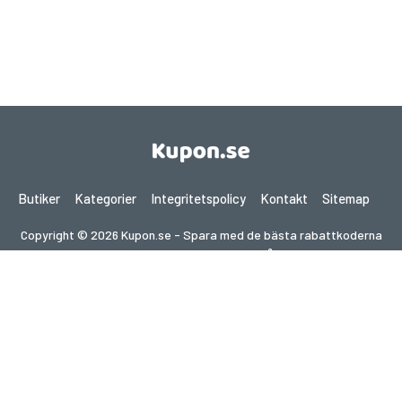
Butiker
Kategorier
Integritetspolicy
Kontakt
Sitemap
Copyright © 2026 Kupon.se - Spara med de bästa rabattkoderna
2026. Alla rättigheter förbehållna.
Om du gör ett köp efter att ha klickat på länkar på denna
webbplats kan vi få en affiliate-provision från den besökta
webbplatsen.
Letar du efter erbjudanden i ett annat land?
Utforska våra lokala kupongsajter