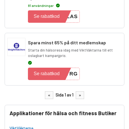
81 användningar
KLAS
Se rabattkod
Spara minst 65% på ditt medlemskap
Starta din hälsoresa idag med ViktVäktarna till ett
oslagbart kampanjpris.
DYRG
Se rabattkod
Sida 1 av 1
«
»
Applikationer för hälsa och fitness Butiker
ViktVäktarna