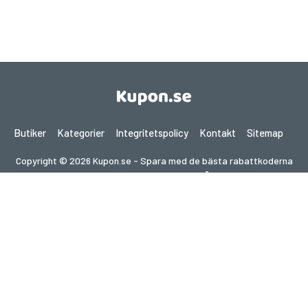
Butiker
Kategorier
Integritetspolicy
Kontakt
Sitemap
Copyright © 2026 Kupon.se - Spara med de bästa rabattkoderna
2026. Alla rättigheter förbehållna.
Om du gör ett köp efter att ha klickat på länkar på denna
webbplats kan vi få en affiliate-provision från den besökta
webbplatsen.
Letar du efter erbjudanden i ett annat land?
Utforska våra lokala kupongsajter