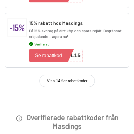
15% rabatt hos Masdings
-15%
Få 15% avdrag på ditt köp och spara rejält. Begränsat
erbjudande – agera nu!
Verifierad
IL15
Se rabattkod
Visa 14 fler rabattkoder
Overifierade rabattkoder från
Masdings