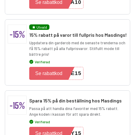
RA10
Se rabattkod
Utvald
-15%
15% rabatt på varor till fullpris hos Masdings!
Uppdatera din garderob med de senaste trenderna och
få 15% rabatt på alla fullprisvaror. Stilfullt mode till
bättre pris!
Verifierad
VE15
Se rabattkod
Spara 15% på din beställning hos Masdings
-15%
Passa på att handla dina favoriter med 15% rabatt.
Ange koden i kassan för att spara direkt.
Verifierad
DY15
Se rabattkod