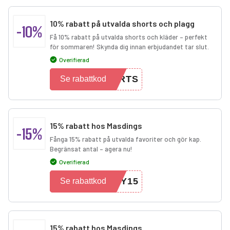
10% rabatt på utvalda shorts och plagg
-10%
Få 10% rabatt på utvalda shorts och kläder – perfekt
för sommaren! Skynda dig innan erbjudandet tar slut.
Overifierad
ORTS
Se rabattkod
15% rabatt hos Masdings
-15%
Fånga 15% rabatt på utvalda favoriter och gör kap.
Begränsat antal – agera nu!
Overifierad
EY15
Se rabattkod
15% rabatt hos Masdings