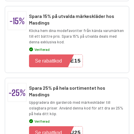
Spara 15% på utvalda märkeskläder hos
-15%
Masdings
Klicka hem dina modefavoriter från kända varumärken
till ett bättre pris. Spara 15% på utvalda deals med
denna exklusiva kod.
Verifierad
TE15
Se rabattkod
Spara 25% på hela sortimentet hos
-25%
Masdings
Uppgradera din garderob med märkeskläder till
oslagbara priser. Använd denna kod för att dra av 25%
på hela ditt köp.
Verifierad
OU25
Se rabattkod