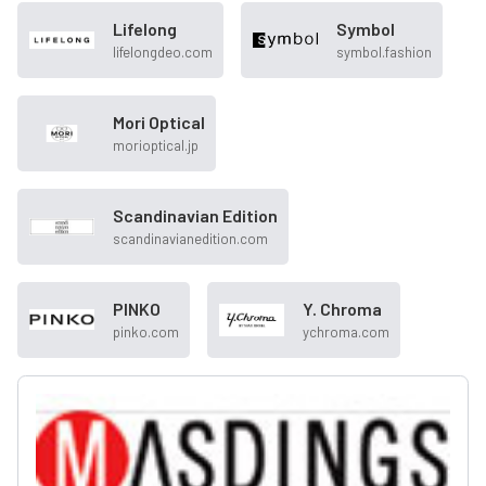
Lifelong
Symbol
lifelongdeo.com
symbol.fashion
Mori Optical
morioptical.jp
Scandinavian Edition
scandinavianedition.com
PINKO
Y. Chroma
pinko.com
ychroma.com