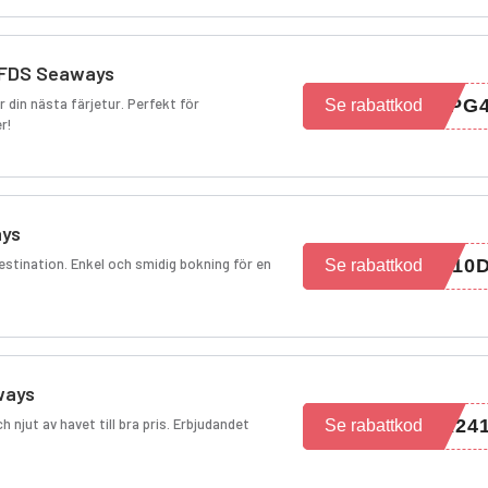
 DFDS Seaways
 din nästa färjetur. Perfekt för
DPG
Se rabattkod
r!
ays
tdestination. Enkel och smidig bokning för en
E10
Se rabattkod
ways
 njut av havet till bra pris. Erbjudandet
A24
Se rabattkod