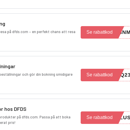
ing
 resa på dfds.com – en perfekt chans att resa
RIN
Se rabattkod
lningar
ebeställningar och gör din bokning smidigare
BQ2
Se rabattkod
or hos DFDS
 produkter på dfds.com. Passa på att boka
LLU
Se rabattkod
terat pris!