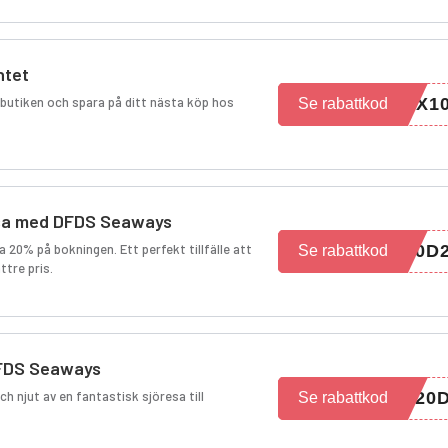
ntet
i butiken och spara på ditt nästa köp hos
CX1
Se rabattkod
esa med DFDS Seaways
 20% på bokningen. Ett perfekt tillfälle att
20D
Se rabattkod
ttre pris.
DFDS Seaways
h njut av en fantastisk sjöresa till
N20
Se rabattkod