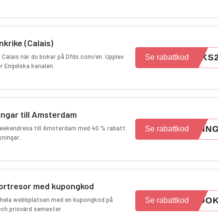
nkrike (Calais)
ll Calais när du bokar på Dfds.com/en. Upplev
NKS
Se rabattkod
r Engelska kanalen.
ingar till Amsterdam
 weekendresa till Amsterdam med 40 % rabatt.
RIN
Se rabattkod
sningar.
kortresor med kupongkod
r hela webbplatsen med en kupongkod på
BOO
Se rabattkod
och prisvärd semester.