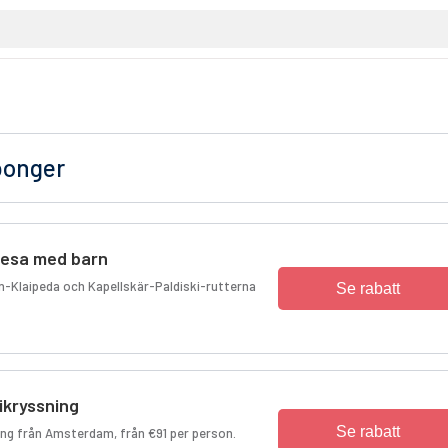
ponger
resa med barn
n-Klaipeda och Kapellskär-Paldiski-rutterna
Se rabatt
kryssning
Se rabatt
ng från Amsterdam, från €91 per person.