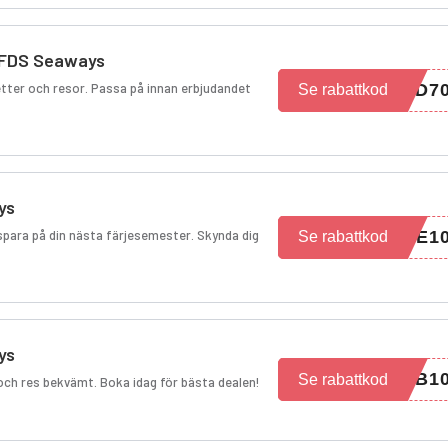
 DFDS Seaways
etter och resor. Passa på innan erbjudandet
ED7
Se rabattkod
ys
spara på din nästa färjesemester. Skynda dig
DE1
Se rabattkod
ys
NB1
Se rabattkod
och res bekvämt. Boka idag för bästa dealen!