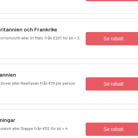
britannien och Frankrike
Portsmouth eller St Malo från £207 för bil + 2
Se rabatt
tannien
, Dover eller Newhaven från €79 per person
Se rabatt
ningar
nkirk eller Dieppe från €112 för bil + 4
Se rabatt